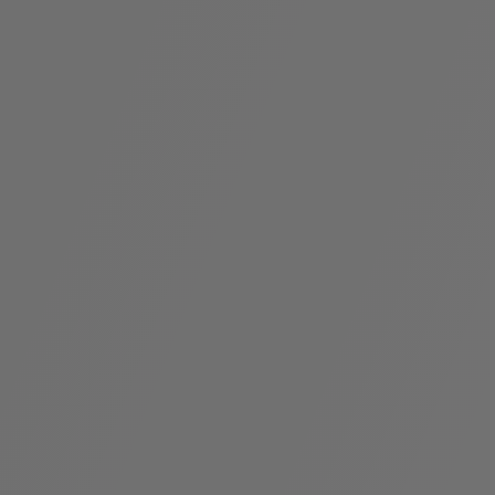
袋
与
配
饰
香
Bvlgari
水
ALLEGRA
Divas'
礼
Eternal系
Serpenti
宝格丽
Dream
ine
s
系列
物
列
Cabochon
系列
系列
走进BVLGARI宝格丽
环
联
境
系
Bvlgari
宝腕
社
我
系
系
Serpenti
i
Cabochon
会
们
Reverse
af
系列
治
服
系列
理
务
招
门
贤
店
纳
信
士
息
酒
店
r
其他珠宝
及
度
Bvlgari
系列