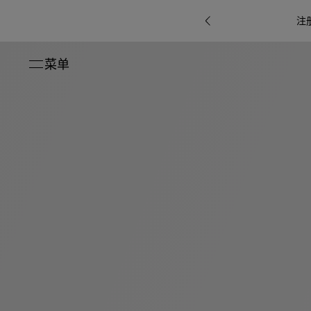
注
菜单
关闭
系列
Octo
i
七
B.zero1系
Serpenti
系列
Pour
ti系
i
夕
ée
列
Baia系列
Homme男
礼
r系
物
士
指
南
高
级
珠
Bvlgari
宝
Bvlgari
Bvlgari
珠
RI
Bvlgari系
宝
Omnia香
Serpenti
系列
腕
列
列
水
Cuore系
ium
系列
表
列
包