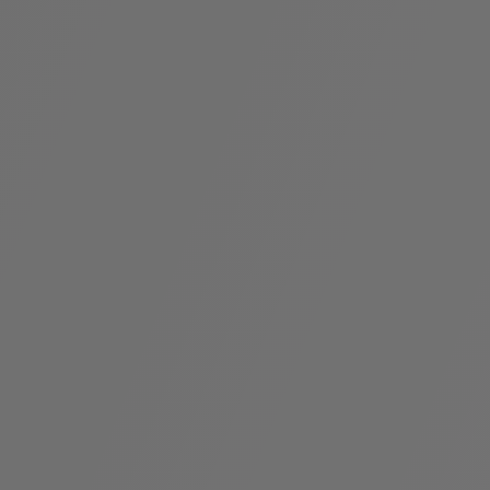
假
Bvlgari系
系列
村
列