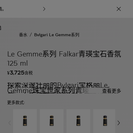
情
。
宝格丽甄呈七
/
香水
Bvlgari Le Gemme系列
Le Gemme系列 Falkar青瑛宝石香氛
125 ml
3,725
含税
¥
探索深邃壮丽的Bvlgari宝格丽Le
Gemme珠宝世家系列青瑛宝石香
查看更多
氛，木质黑麝香邂逅魅力四射的乌木
香精。
更多款式: