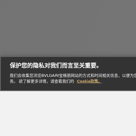
个
Bvlgari
性
Octo
宝格丽
Eau
化
B.zero1
腕表
经典作
Parfumée
定
保护您的隐私对我们而言至关重要。
系列
系列
品
系列
制
我们会收集您浏览BVLGARI宝格丽网站的方式和时间相关信息，以便
务。 欲了解更多详情，请查看我们的
Cookie政策。
探索此系
探索此
探索此系
立即
探索此系列
列
系列
列
探索