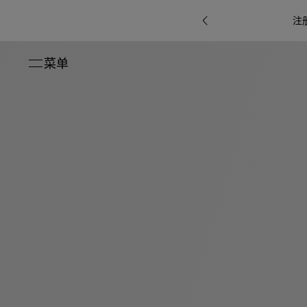
注
菜单
关闭
系列
Octo
i
七
B.zero1系
Serpenti
系列
Pour
ti系
i
夕
ée
列
Baia系列
Homme男
礼
r系
物
士
指
南
高
级
珠
Bvlgari
宝
Bvlgari
Bvlgari
珠
RI
Bvlgari系
宝
Omnia香
Serpenti
系列
腕
列
列
水
Cuore系
ium
系列
表
列
包