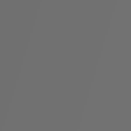
假
Bvlgari系
系列
村
列