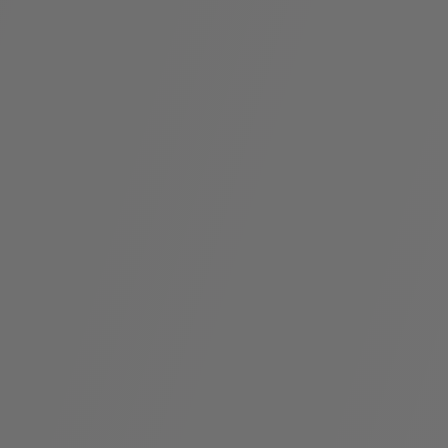
袋
与
配
饰
香
Bvlgari
水
ALLEGRA
Divas'
礼
Eternal系
Serpenti
宝格丽
Dream
ine
s
系列
物
列
Cabochon
系列
系列
走进BVLGARI宝格丽
环
联
境
系
Bvlgari
宝腕
社
我
系
系
Serpenti
i
Cabochon
会
们
Reverse
af
系列
治
服
系列
理
务
招
门
贤
店
纳
信
士
息
酒
店
r
其他珠宝
及
度
Bvlgari
系列