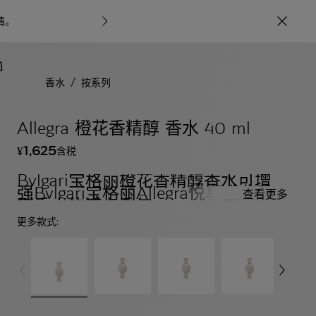
情
。
宝格丽甄呈七
/
香水
按系列
Allegra 橙花香精醇 香水 40 ml
1,625
含税
¥
Bvlgari宝格丽橙花香精醇香水可增
强Bvlgari宝格丽Allegra悦享盛典系
查看更多
列香水的活力香气。
更多款式: