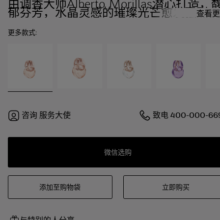
由调香大师Alberto Morillas潜心打造，
郁芬芳，水晶灵感的璀璨光芒愈发强烈。
查看更
更多款式:
咨询
服务大使
致电
400-000-66
微信选购
添加至购物袋
立即购买