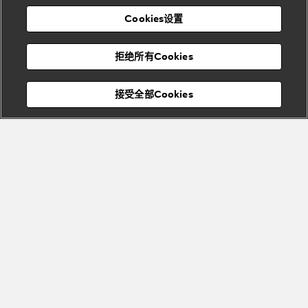
表
及
列
礼
Cookies设置
度
物
假
Bvlgari
Bvlgari
宝格丽
村
拒绝所有Cookies
Eternal系
Tubogas
列
系列
Serpenti
Serpentine
接受全部Cookies
Cabochon
菜单
系列
系列
关闭
添加至购物袋
Bvlgari
Bvlgari
Colors
Cabochon
系列
系列
Serpenti
Serpenti
宝格丽顾客服务中心
Reverse
Sugerloaf
系列
系列
Fiorever
其他珠宝
系列
系列