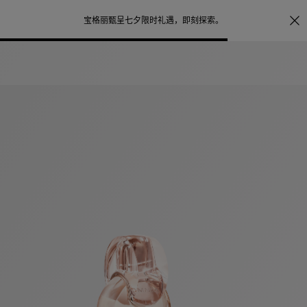
照片打印服务
点
宝格丽甄呈七夕限时礼遇，
即刻探索
。