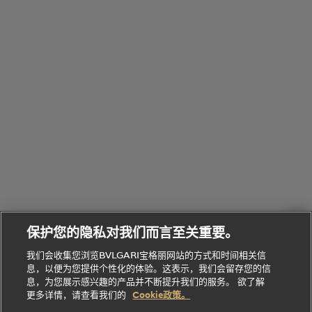
览
浏
制
香
全
览
线
水
部
全
上
礼
Bvlgari
物
部
专
Bvlgari
BVLGARI
Bvlgari
Omnia香
系列
宝格丽
享
Man系列
水
Aluminium
送
腕表
走进BVLGARI宝格丽
给
她
Serpenti
B.zero1系
环
联
系列
的
列
Serpenti
Serpenti
境
系
礼
Baia系列
Forever系
社
我
物
列
Bvlgari
ALLEGRA
会
们
Divas'
Le
送
宝格丽
Dream
Lvcea系列
治
服
Gemme
给
系列
理
务
系列
他
招
门
保护您的隐私对我们而言至关重要。
Divas'
Bvlgari
的
贤
店
Dream
Bvlgari系
我们会收集您浏览BVLGARI宝格丽网站的方式和时间相关信
系列
礼
纳
信
列
息，以便为您提供个性化的体验。这表示，我们会留存您的信
Serpenti
Divas'
士
息
物
息，为您展示感兴趣的产品并不断提升我们的服务。 欲了解
Cuore系
Dream系
酒
新
更多详情，请查看我们的
Cookie政策。
列
列
店
高级珠宝腕
婚
Goldea系