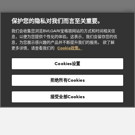
会
们
Divas'
Le
送
宝格丽
Dream
Lvcea系列
治
服
Gemme
给
系列
理
务
系列
他
招
门
保护您的隐私对我们而言至关重要。
Divas'
Bvlgari
的
贤
店
Dream
Bvlgari系
我们会收集您浏览BVLGARI宝格丽网站的方式和时间相关信
系列
礼
纳
信
列
息，以便为您提供个性化的体验。这表示，我们会留存您的信
Serpenti
Divas'
士
息
物
息，为您展示感兴趣的产品并不断提升我们的服务。 欲了解
Cuore系
Dream系
酒
新
更多详情，请查看我们的
Cookie政策。
列
列
店
高级珠宝腕
婚
Goldea系
表
及
列
礼
Cookies设置
度
物
假
Bvlgari
Bvlgari
宝格丽
村
拒绝所有Cookies
Eternal系
Tubogas
列
系列
Serpenti
Serpentine
接受全部Cookies
Cabochon
菜单
系列
系列
关闭
添加至购物袋
Bvlgari
Bvlgari
Colors