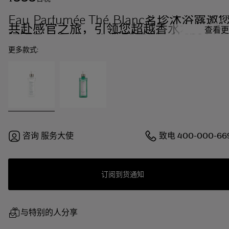
Eau Parfumée Thé Blanc茗珍沐浴露邀
共赴感官之旅，引领您超越香水本身，沉
查看更
浸于Eau Parfumée系列的迷人体验，重
探索意式待客之道的精髓。
更多款式:
咨询
服务大使
致电
400-000-66
订阅到货通知
与特别的人分享