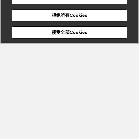
度
物
假
Bvlgari
Bvlgari
宝格丽
村
拒绝所有Cookies
Eternal系
Tubogas
列
系列
Serpenti
Serpentine
接受全部Cookies
Cabochon
菜单
系列
系列
关闭
订阅到货通知
Bvlgari
Bvlgari
Colors
Cabochon
系列
系列
Serpenti
Serpenti
宝格丽顾客服务中心
Reverse
Sugerloaf
描述
系列
系列
灵感源自如梦似幻的秘境，自然的珍宝激发无限想象，Bvlgari宝格
丽诚邀宾客亲临植物芳境，尽情徜徉于Eau Parfumée系列别具一格
的植物清香。Eau Parfumée Thé Blanc茗珍沐浴露将Bvlgari宝格丽
Fiorever
植物芳境的精髓带入您的日常生活，令平凡时刻化作美丽、奢华、
其他珠宝
系列
宁静的感官享受。 这款温和的沐浴露质地细腻，轻柔涂抹于肌肤，
系列
查看更多
绵密泡沫易于冲洗，带来愉悦舒适的洁净体验。在清洁身体的同
Bvlgari
Bvlgari
时，为肌肤带来柔和舒适的触感。灵感源自白茶植物芳香特性的舒