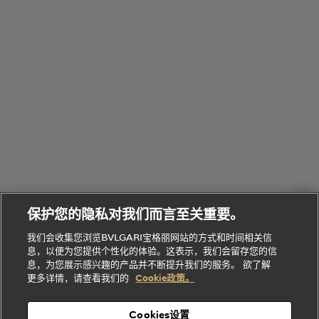
全
览
线
水
部
全
上
礼
Bvlgari
物
部
专
Bvlgari
BVLGARI
Bvlgari
Omnia香
系列
宝格丽
享
Man系列
水
Aluminium
送
腕表
走进BVLGARI宝格丽
给
她
Serpenti
B.zero1系
环
联
系列
的
列
Serpenti
Serpenti
境
系
礼
Baia系列
Forever系
社
我
物
列
Bvlgari
ALLEGRA
会
们
Divas'
Le
送
宝格丽
Dream
Lvcea系列
治
服
Gemme
给
系列
理
务
系列
他
招
门
保护您的隐私对我们而言至关重要。
Divas'
Bvlgari
的
贤
店
Dream
Bvlgari系
我们会收集您浏览BVLGARI宝格丽网站的方式和时间相关信
系列
礼
纳
信
列
息，以便为您提供个性化的体验。这表示，我们会留存您的信
Serpenti
Divas'
士
息
物
息，为您展示感兴趣的产品并不断提升我们的服务。 欲了解
Cuore系
Dream系
酒
新
更多详情，请查看我们的
Cookie政策。
列
列
店
高级珠宝腕
婚
Goldea系
表
及
列
礼
Cookies设置