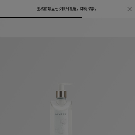
照片打印服务
点
宝格丽甄呈七夕限时礼遇，
即刻探索
。