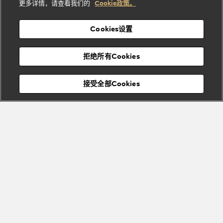
酒
新
更多详情，请查看我们的
Cookie政策。
列
列
店
高级珠宝腕
婚
Goldea系
表
及
列
礼
Cookies设置
度
物
假
Bvlgari
Bvlgari
宝格丽
村
拒绝所有Cookies
Eternal系
Tubogas
列
系列
Serpenti
Serpentine
接受全部Cookies
Cabochon
菜单
系列
系列
关闭
添加至购物袋
Bvlgari
Bvlgari
Colors
Cabochon
系列
系列
Serpenti
Serpenti
宝格丽顾客服务中心
Reverse
Sugerloaf
描述
系列
系列
Omnia Crystalline白晶香氛呈现水晶般的纯净和清澈，由调香大师
Alberto Morillas潜心打造，绽放耀目光彩。灵感源自莲花的水澈净
透，白牡丹的空灵毓秀锦上添花。Omnia Crystalline白晶香氛精致