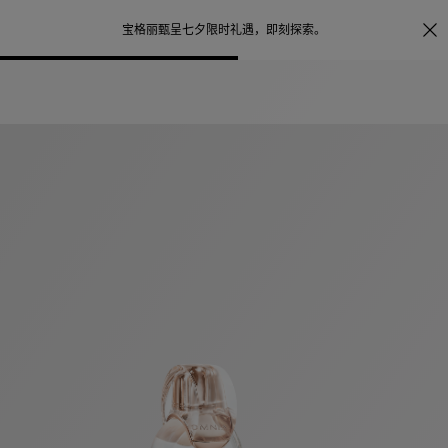
照片打印服务
点
宝格丽甄呈七夕限时礼遇，
即刻探索
。