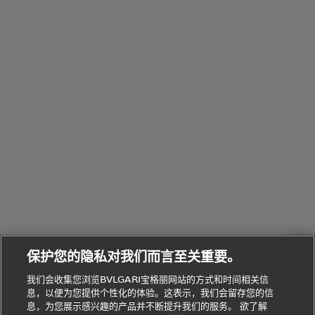
配
浏
件
定
饰
览
浏
制
香
全
览
线
水
部
全
上
礼
Bvlgari
物
部
专
Bvlgari
BVLGARI
Bvlgari
Omnia香
系列
宝格丽
享
Man系列
水
Aluminium
送
腕表
走进BVLGARI宝格丽
给
她
Serpenti
B.zero1系
环
联
系列
的
列
Serpenti
Serpenti
境
系
礼
Baia系列
Forever系
社
我
物
列
Bvlgari
ALLEGRA
会
们
Divas'
Le
送
宝格丽
Dream
Lvcea系列
治
服
Gemme
给
系列
理
务
系列
他
招
门
保护您的隐私对我们而言至关重要。
Divas'
Bvlgari
的
贤
店
Dream
Bvlgari系
我们会收集您浏览BVLGARI宝格丽网站的方式和时间相关信
系列
礼
纳
信
列
息，以便为您提供个性化的体验。这表示，我们会留存您的信
Serpenti
Divas'
士
息
物
息，为您展示感兴趣的产品并不断提升我们的服务。 欲了解
Cuore系
Dream系