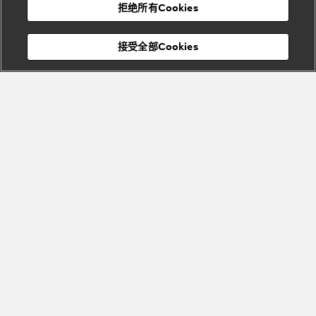
宝格丽
村
拒绝所有Cookies
Eternal系
Tubogas
列
系列
Serpenti
Serpentine
接受全部Cookies
Cabochon
菜单
系列
系列
关闭
添加至购物袋
Bvlgari
Bvlgari
Colors
Cabochon
系列
系列
Serpenti
Serpenti
宝格丽顾客服务中心
Reverse
Sugerloaf
描述
系列
系列
饱含柑橘气息的Bvlgari宝格丽佛手柑香精醇香水由调香大师雅克·卡
瓦利耶（Jacques Cavallier）精心打造，尽情展现自然瑰宝的阳光
能量。
Fiorever
其他珠宝
系列
释放层次丰富的清新香气。为呈现这种明媚香调，卡拉布里亚佛手
系列
查看更多
柑的采摘时机必须恰到好处。新鲜采摘的佛手柑饱含甜美沁人的气
Bvlgari
Bvlgari
息。
Bvlgari系
Roma系列
香精醇香水含有珍贵的特制成分，突显迷人的意式情感。正如其
列
名，精醇香水经过天然萃取，富有清新活力，彰显真正的个性魅
详情