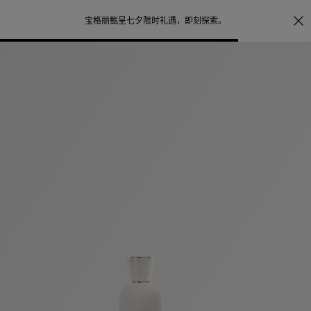
照片打印服务
点
宝格丽甄呈七夕限时礼遇，
即刻探索
。