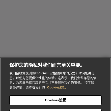
物
部
专
Bvlgari
BVLGARI
Bvlgari
Omnia香
系列
宝格丽
享
Man系列
水
Aluminium
送
腕表
走进BVLGARI宝格丽
给
她
Serpenti
B.zero1系
环
联
系列
的
列
Serpenti
Serpenti
境
系
礼
Baia系列
Forever系
社
我
物
列
Bvlgari
ALLEGRA
会
们
Divas'
Le
送
宝格丽
Dream
Lvcea系列
治
服
Gemme
给
系列
理
务
系列
他
招
门
保护您的隐私对我们而言至关重要。
Divas'
Bvlgari
的
贤
店
Dream
Bvlgari系
我们会收集您浏览BVLGARI宝格丽网站的方式和时间相关信
系列
礼
纳
信
列
息，以便为您提供个性化的体验。这表示，我们会留存您的信
Serpenti
Divas'
士
息
物
息，为您展示感兴趣的产品并不断提升我们的服务。 欲了解
Cuore系
Dream系
酒
新
更多详情，请查看我们的
Cookie政策。
列
列
店
高级珠宝腕
婚
Goldea系
表
及
列
礼
Cookies设置
度
物
假
Bvlgari
Bvlgari