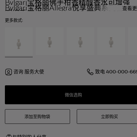
Bvlgari宝格丽佛手柑香精醇香水可增强
Bvlgari宝格丽Allegra悦享盛典系列香水
查看更
明媚香气。
更多款式:
咨询
服务大使
致电
400-000-66
微信选购
添加至购物袋
立即购买