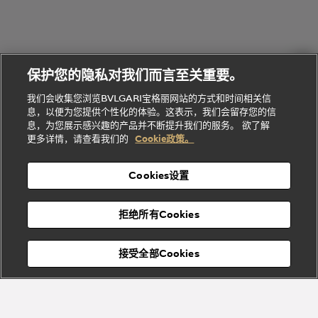
礼
Baia系列
Forever系
社
我
物
列
Bvlgari
ALLEGRA
会
们
Divas'
Le
送
宝格丽
Dream
Lvcea系列
治
服
Gemme
给
系列
理
务
系列
他
招
门
保护您的隐私对我们而言至关重要。
Divas'
Bvlgari
的
贤
店
Dream
Bvlgari系
我们会收集您浏览BVLGARI宝格丽网站的方式和时间相关信
系列
礼
纳
信
列
息，以便为您提供个性化的体验。这表示，我们会留存您的信
Serpenti
Divas'
士
息
物
息，为您展示感兴趣的产品并不断提升我们的服务。 欲了解
Cuore系
Dream系
酒
新
更多详情，请查看我们的
Cookie政策。
列
列
店
高级珠宝腕
婚
Goldea系
表
及
列
礼
Cookies设置
度
物
假
Bvlgari
Bvlgari
宝格丽
村
拒绝所有Cookies
Eternal系
Tubogas
列
系列
Serpenti
Serpentine
接受全部Cookies
Cabochon
菜单
系列
系列
关闭
添加至购物袋