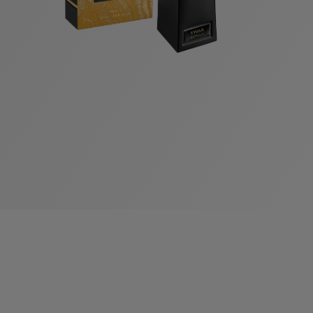
系列
七
夕
项
女
包
女
新
礼
链
士
袋
士
品
物
戒
男
皮
男
上
指
指
士
夹
士
市
南
耳
浏
和
浏
入
高
环
览
小
览
门
级
手
全
皮
全
精
珠