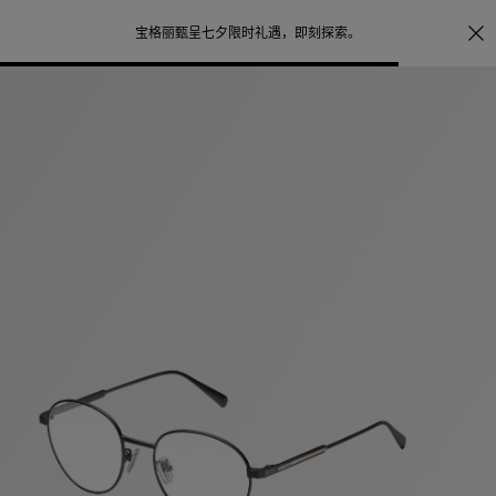
照片打印服务
点
宝格丽甄呈七夕限时礼遇，
即刻探索
。