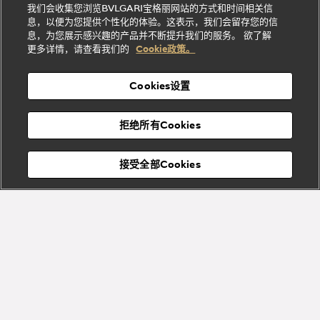
Bvlgari系
我们会收集您浏览BVLGARI宝格丽网站的方式和时间相关信
系列
礼
纳
信
列
息，以便为您提供个性化的体验。这表示，我们会留存您的信
Serpenti
Divas'
士
息
物
息，为您展示感兴趣的产品并不断提升我们的服务。 欲了解
Cuore系
Dream系
酒
新
更多详情，请查看我们的
Cookie政策。
列
列
店
高级珠宝腕
婚
Goldea系
表
及
列
礼
Cookies设置
度
物
假
Bvlgari
Bvlgari
宝格丽
村
拒绝所有Cookies
Eternal系
Tubogas
列
系列
Serpenti
Serpentine
接受全部Cookies
Cabochon
菜单
系列
系列
关闭
添加至购物袋
Bvlgari
Bvlgari
Colors
Cabochon
系列
系列
Serpenti
Serpenti
宝格丽顾客服务中心
Reverse
Sugerloaf
系列
系列