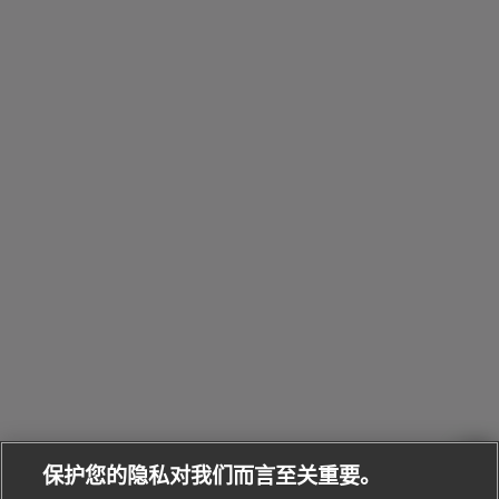
包
Octo系
和
其
个
Eau
Pour
列
Serpenti系
袋
婚
他
性
Parfumée
Homme男
列
与
系列
士
戒
配
化
配
浏
件
定
饰
览
浏
制
香
全
览
线
水
部
全
上
礼
Bvlgari
物
部
专
Bvlgari
BVLGARI
Bvlgari
Omnia香
系列
宝格丽
享
Man系列
水
Aluminium
送
腕表
走进BVLGARI宝格丽
给
她
Serpenti
B.zero1系
环
联
系列
的
列
Serpenti
Serpenti
境
系
礼
Baia系列
Forever系
社
我
物
列
Bvlgari
ALLEGRA
会
们
Divas'
Le
送
宝格丽
Dream
Lvcea系列
治
服
Gemme
给
系列
理
务
系列
他
招
门
保护您的隐私对我们而言至关重要。
Divas'
Bvlgari
的
贤
店
Dream