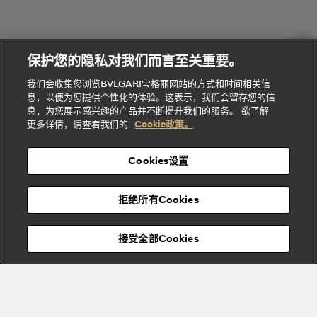
物
列
Bvlgari
ALLEGRA
会
们
Divas'
Le
送
宝格丽
Dream
Lvcea系列
治
服
Gemme
给
系列
理
务
系列
他
招
门
保护您的隐私对我们而言至关重要。
Divas'
Bvlgari
的
贤
店
Dream
Bvlgari系
我们会收集您浏览BVLGARI宝格丽网站的方式和时间相关信
系列
礼
纳
信
列
息，以便为您提供个性化的体验。这表示，我们会留存您的信
Serpenti
Divas'
士
息
物
息，为您展示感兴趣的产品并不断提升我们的服务。 欲了解
Cuore系
Dream系
酒
新
更多详情，请查看我们的
Cookie政策。
列
列
店
高级珠宝腕
婚
Goldea系
表
及
列
礼
Cookies设置
度
物
假
Bvlgari
Bvlgari
宝格丽
村
拒绝所有Cookies
Eternal系
Tubogas
列
系列
Serpenti
Serpentine
接受全部Cookies
Cabochon
菜单
系列
系列
关闭
添加至购物袋
Bvlgari