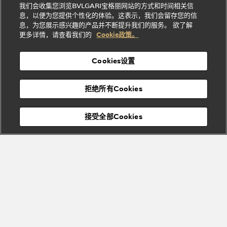
Bvlgari系
我们会收集您浏览BVLGARI宝格丽网站的方式和时间相关信
系列
礼
纳
信
列
息，以便为您提供个性化的体验。这表示，我们会留存您的信
Serpenti
Divas'
士
息
物
息，为您展示感兴趣的产品并不断提升我们的服务。 欲了解
Cuore系
Dream系
酒
新
更多详情，请查看我们的
Cookie政策。
列
列
店
高级珠宝腕
婚
Goldea系
表
及
列
礼
Cookies设置
度
物
假
Bvlgari
Bvlgari
宝格丽
村
拒绝所有Cookies
Eternal系
Tubogas
列
系列
Serpenti
Serpentine
接受全部Cookies
Cabochon
菜单
系列
系列
关闭
添加至购物袋
Bvlgari
Bvlgari
Colors
Cabochon
系列
系列
Serpenti
Serpenti
宝格丽顾客服务中心
Reverse
Sugerloaf
系列
系列