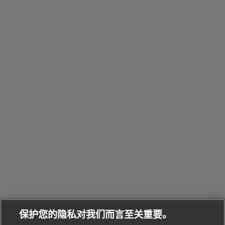
包
Octo系
和
其
个
Eau
Pour
列
Serpenti系
袋
婚
他
性
Parfumée
Homme男
列
与
系列
士
戒
配
化
配
浏
件
定
饰
览
浏
制
香
全
览
线
水
部
全
上
礼
Bvlgari
物
部
专
Bvlgari
BVLGARI
Bvlgari
Omnia香
系列
宝格丽
享
Man系列
水
Aluminium
送
腕表
走进BVLGARI宝格丽
给
她
Serpenti
B.zero1系
环
联
系列
的
列
Serpenti
Serpenti
境
系
礼
Baia系列
Forever系
社
我
物
列
Bvlgari
ALLEGRA
会
们
Divas'
Le
送
宝格丽
Dream
Lvcea系列
治
服
Gemme
给
系列
理
务
系列
他
招
门
保护您的隐私对我们而言至关重要。
Divas'
Bvlgari
的
贤
店
Dream