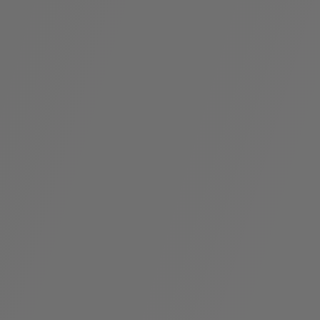
假
Bvlgari系
系列
村
列