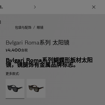
情
。
宝格丽甄呈七
/
包袋与配饰
眼镜
Bvlgari Roma系列 太阳镜
4,400
含税
¥
Bvlgari Roma系列蝴蝶形板材太阳
镜，镜腿饰有金属品牌标志。
更多款式: