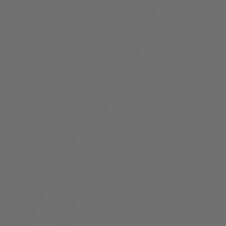
袋
与
配
饰
香
Bvlgari
水
ALLEGRA
Divas'
礼
Eternal系
Serpenti
宝格丽
Dream
ine
s
系列
物
列
Cabochon
系列
系列
走进BVLGARI宝格丽
环
联
境
系
Bvlgari
宝腕
社
我
系
系
Serpenti
i
Cabochon
会
们
Reverse
af
系列
治
服
系列
理
务
招
门
贤
店
纳
信
士
息
酒
店
r
其他珠宝
及
度
Bvlgari
系列