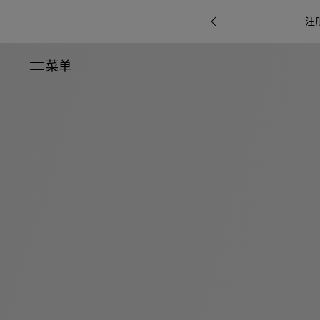
注
菜单
关闭
系列
Octo
i
七
B.zero1系
Serpenti
系列
Pour
ti系
i
夕
ée
列
Baia系列
Homme男
礼
r系
物
士
指
南
高
级
珠
Bvlgari
宝
Bvlgari
Bvlgari
珠
RI
Bvlgari系
宝
Omnia香
Serpenti
系列
腕
列
列
水
Cuore系
ium
系列
表
列
包