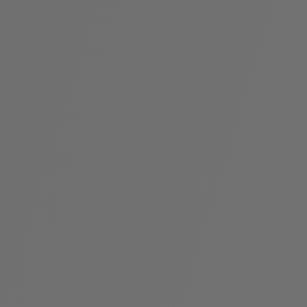
假
Bvlgari系
系列
村
列