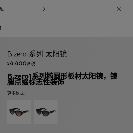
情
。
宝格丽甄呈七
/
包袋与配饰
眼镜
B.zero1系列 太阳镜
4,400
含税
¥
B.zero1系列椭圆形板材太阳镜，镜
腿点缀标志性装饰
更多款式: