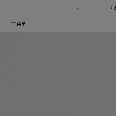
注
菜单
关闭
系列
Octo
i
七
B.zero1系
Serpenti
系列
Pour
ti系
i
夕
ée
列
Baia系列
Homme男
礼
r系
物
士
指
南
高
级
珠
Bvlgari
宝
Bvlgari
Bvlgari
珠
RI
Bvlgari系
宝
Omnia香
Serpenti
系列
腕
列
列
水
Cuore系
ium
系列
表
列
包