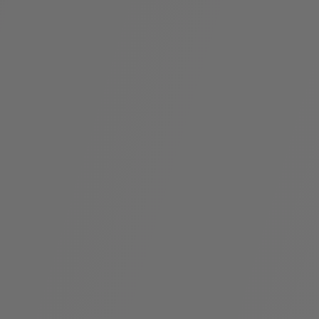
袋
与
配
饰
香
Bvlgari
水
ALLEGRA
Divas'
礼
Eternal系
Serpenti
宝格丽
Dream
ine
s
系列
物
列
Cabochon
系列
系列
走进BVLGARI宝格丽
环
联
境
系
Bvlgari
宝腕
社
我
系
系
Serpenti
i
Cabochon
会
们
Reverse
af
系列
治
服
系列
理
务
招
门
贤
店
纳
信
士
息
酒
店
r
其他珠宝
及
度
Bvlgari
系列