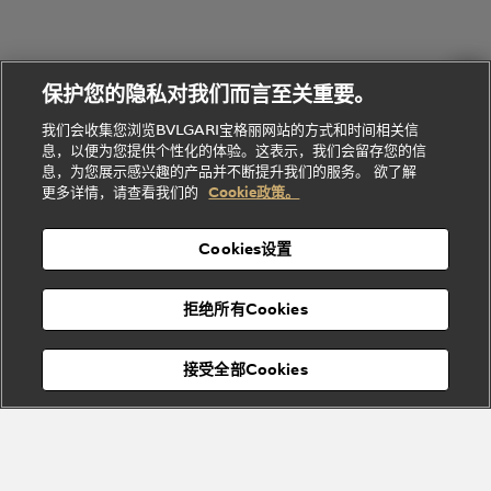
物
列
Bvlgari
ALLEGRA
会
们
Divas'
Le
送
宝格丽
Dream
Lvcea系列
治
服
Gemme
给
系列
理
务
系列
他
招
门
保护您的隐私对我们而言至关重要。
Divas'
Bvlgari
的
贤
店
Dream
Bvlgari系
我们会收集您浏览BVLGARI宝格丽网站的方式和时间相关信
系列
礼
纳
信
列
息，以便为您提供个性化的体验。这表示，我们会留存您的信
Serpenti
Divas'
士
息
物
息，为您展示感兴趣的产品并不断提升我们的服务。 欲了解
Cuore系
Dream系
酒
新
更多详情，请查看我们的
Cookie政策。
列
列
店
高级珠宝腕
婚
Goldea系
表
及
列
礼
Cookies设置
度
物
假
Bvlgari
Bvlgari
宝格丽
村
拒绝所有Cookies
Eternal系
Tubogas
列
系列
Serpenti
Serpentine
接受全部Cookies
Cabochon
菜单
系列
系列
关闭
添加至购物袋
Bvlgari