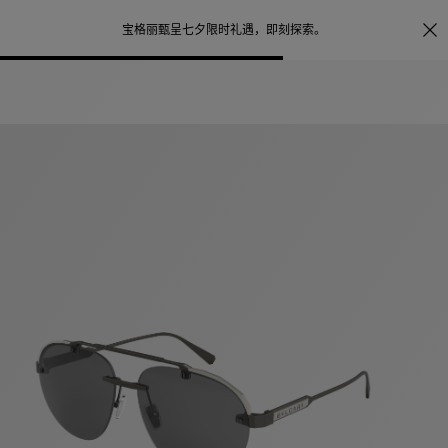
照片打印服务
点
宝格丽甄呈七夕限时礼遇，
即刻探索
。