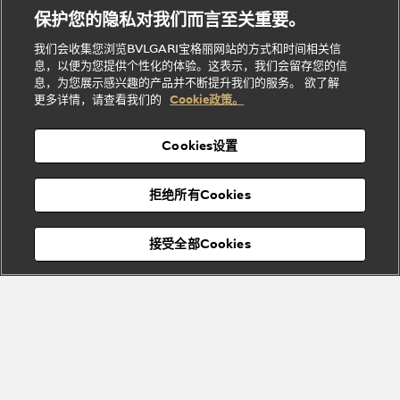
他
招
门
保护您的隐私对我们而言至关重要。
Divas'
Bvlgari
的
贤
店
Dream
Bvlgari系
我们会收集您浏览BVLGARI宝格丽网站的方式和时间相关信
系列
礼
纳
信
列
息，以便为您提供个性化的体验。这表示，我们会留存您的信
Serpenti
Divas'
士
息
物
息，为您展示感兴趣的产品并不断提升我们的服务。 欲了解
Cuore系
Dream系
酒
新
更多详情，请查看我们的
Cookie政策。
列
列
店
高级珠宝腕
婚
Goldea系
表
及
列
礼
Cookies设置
度
物
假
Bvlgari
Bvlgari
宝格丽
村
拒绝所有Cookies
Eternal系
Tubogas
列
系列
Serpenti
Serpentine
接受全部Cookies
Cabochon
菜单
系列
系列
关闭
订阅到货通知
Bvlgari
Bvlgari
Colors
Cabochon
系列
系列
Serpenti
Serpenti
宝格丽顾客服务中心
Reverse