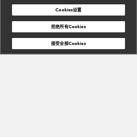
高级珠宝腕
婚
Goldea系
表
及
列
礼
Cookies设置
度
物
假
Bvlgari
Bvlgari
宝格丽
村
拒绝所有Cookies
Eternal系
Tubogas
列
系列
Serpenti
Serpentine
接受全部Cookies
Cabochon
菜单
系列
系列
关闭
订阅到货通知
Bvlgari
Bvlgari
Colors
Cabochon
系列
系列
Serpenti
Serpenti
宝格丽顾客服务中心
Reverse
Sugerloaf
系列
系列
Fiorever
其他珠宝
系列
系列