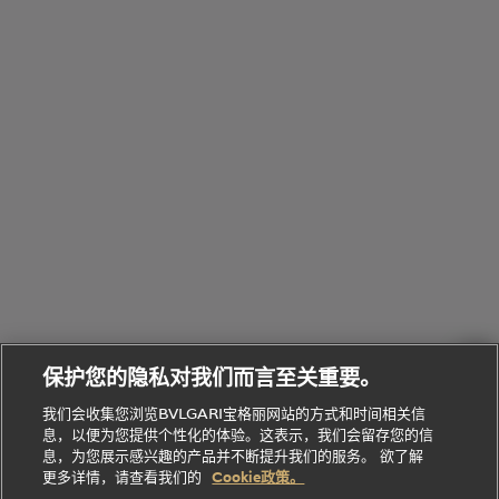
饰
览
浏
制
香
全
览
线
水
部
全
上
礼
Bvlgari
物
部
专
Bvlgari
BVLGARI
Bvlgari
Omnia香
系列
宝格丽
享
Man系列
水
Aluminium
送
腕表
走进BVLGARI宝格丽
给
她
Serpenti
B.zero1系
环
联
系列
的
列
Serpenti
Serpenti
境
系
礼
Baia系列
Forever系
社
我
物
列
Bvlgari
ALLEGRA
会
们
Divas'
Le
送
宝格丽
Dream
Lvcea系列
治
服
Gemme
给
系列
理
务
系列
他
招
门
保护您的隐私对我们而言至关重要。
Divas'
Bvlgari
的
贤
店
Dream
Bvlgari系
我们会收集您浏览BVLGARI宝格丽网站的方式和时间相关信
系列
礼
纳
信
列
息，以便为您提供个性化的体验。这表示，我们会留存您的信
Serpenti
Divas'
士
息
物
息，为您展示感兴趣的产品并不断提升我们的服务。 欲了解
Cuore系
Dream系
酒
新
更多详情，请查看我们的
Cookie政策。
列
列
店