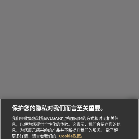
浏
件
定
饰
览
浏
制
香
全
览
线
水
部
全
上
礼
Bvlgari
物
部
专
Bvlgari
BVLGARI
Bvlgari
Omnia香
系列
宝格丽
享
Man系列
水
Aluminium
送
腕表
走进BVLGARI宝格丽
给
她
Serpenti
B.zero1系
环
联
系列
的
列
Serpenti
Serpenti
境
系
礼
Baia系列
Forever系
社
我
物
列
Bvlgari
ALLEGRA
会
们
Divas'
Le
送
宝格丽
Dream
Lvcea系列
治
服
Gemme
给
系列
理
务
系列
他
招
门
保护您的隐私对我们而言至关重要。
Divas'
Bvlgari
的
贤
店
Dream
Bvlgari系
我们会收集您浏览BVLGARI宝格丽网站的方式和时间相关信
系列
礼
纳
信
列
息，以便为您提供个性化的体验。这表示，我们会留存您的信
Serpenti
Divas'
士
息
物
息，为您展示感兴趣的产品并不断提升我们的服务。 欲了解
Cuore系
Dream系
酒
新
更多详情，请查看我们的
Cookie政策。
列
列