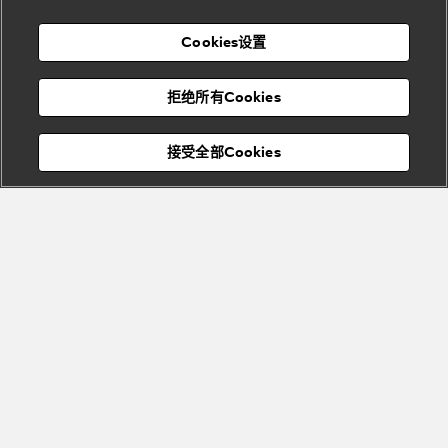
店
高级珠宝腕
婚
Goldea系
表
及
列
礼
Cookies设置
度
物
假
Bvlgari
Bvlgari
宝格丽
村
拒绝所有Cookies
Eternal系
Tubogas
列
系列
Serpenti
Serpentine
接受全部Cookies
Cabochon
菜单
系列
系列
关闭
添加至购物袋
Bvlgari
Bvlgari
Colors
Cabochon
系列
系列
Serpenti
Serpenti
宝格丽顾客服务中心
Reverse
Sugerloaf
系列
系列
Fiorever
其他珠宝