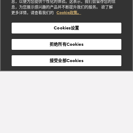
息，以便为您提供个性化的体验。这表示，我们会留存您的信
Serpenti
Divas'
士
息
物
息，为您展示感兴趣的产品并不断提升我们的服务。 欲了解
Cuore系
Dream系
酒
新
更多详情，请查看我们的
Cookie政策。
列
列
店
高级珠宝腕
婚
Goldea系
表
及
列
礼
Cookies设置
度
物
假
Bvlgari
Bvlgari
宝格丽
村
拒绝所有Cookies
Eternal系
Tubogas
列
系列
Serpenti
Serpentine
接受全部Cookies
Cabochon
菜单
系列
系列
关闭
添加至购物袋
Bvlgari
Bvlgari
Colors
Cabochon
系列
系列
Serpenti
Serpenti
宝格丽顾客服务中心
Reverse
Sugerloaf
系列
系列