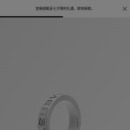
照片打印服务
点
宝格丽甄呈七夕限时礼遇，
即刻探索
。