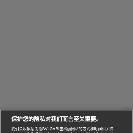
婚
他
性
Parfumée
Homme男
列
与
系列
士
戒
配
化
配
浏
件
定
饰
览
浏
制
香
全
览
线
水
部
全
上
礼
Bvlgari
物
部
专
Bvlgari
BVLGARI
Bvlgari
Omnia香
系列
宝格丽
享
Man系列
水
Aluminium
送
腕表
走进BVLGARI宝格丽
给
她
Serpenti
B.zero1系
环
联
系列
的
列
Serpenti
Serpenti
境
系
礼
Baia系列
Forever系
社
我
物
列
Bvlgari
ALLEGRA
会
们
Divas'
Le
送
宝格丽
Dream
Lvcea系列
治
服
Gemme
给
系列
理
务
系列
他
招
门
保护您的隐私对我们而言至关重要。
Divas'
Bvlgari
的
贤
店
Dream
Bvlgari系
我们会收集您浏览BVLGARI宝格丽网站的方式和时间相关信
系列
礼
纳
信
列