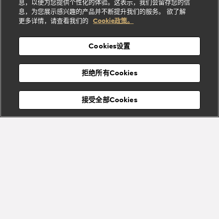
息，以便为您提供个性化的体验。这表示，我们会留存您的信
Serpenti
Divas'
士
息
物
息，为您展示感兴趣的产品并不断提升我们的服务。 欲了解
Cuore系
Dream系
酒
新
更多详情，请查看我们的
Cookie政策。
列
列
店
高级珠宝腕
婚
Goldea系
表
及
列
礼
Cookies设置
度
物
假
Bvlgari
Bvlgari
宝格丽
村
拒绝所有Cookies
Eternal系
Tubogas
列
系列
Serpenti
Serpentine
接受全部Cookies
Cabochon
菜单
系列
系列
关闭
添加至购物袋
Bvlgari
Bvlgari
Colors
Cabochon
系列
系列
Serpenti
Serpenti
宝格丽顾客服务中心
Reverse
Sugerloaf
系列
系列