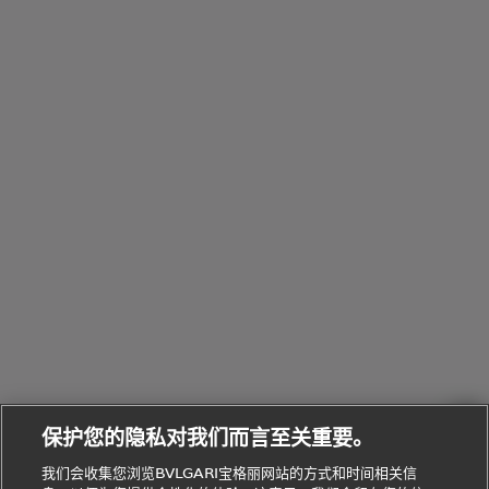
婚
他
性
Parfumée
Homme男
列
与
系列
士
戒
配
化
配
浏
件
定
饰
览
浏
制
香
全
览
线
水
部
全
上
礼
Bvlgari
物
部
专
Bvlgari
BVLGARI
Bvlgari
Omnia香
系列
宝格丽
享
Man系列
水
Aluminium
送
腕表
走进BVLGARI宝格丽
给
她
Serpenti
B.zero1系
环
联
系列
的
列
Serpenti
Serpenti
境
系
礼
Baia系列
Forever系
社
我
物
列
Bvlgari
ALLEGRA
会
们
Divas'
Le
送
宝格丽
Dream
Lvcea系列
治
服
Gemme
给
系列
理
务
系列
他
招
门
保护您的隐私对我们而言至关重要。
Divas'
Bvlgari
的
贤
店
Dream
Bvlgari系
我们会收集您浏览BVLGARI宝格丽网站的方式和时间相关信
系列
礼
纳
信
列