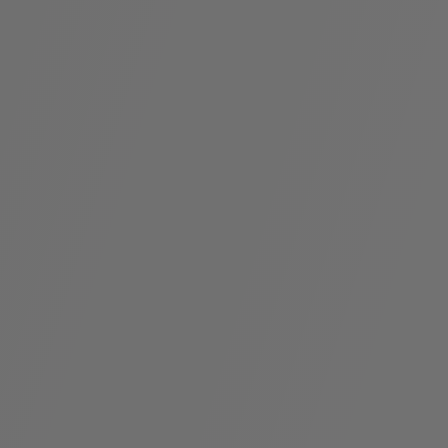
假
Bvlgari系
系列
村
列