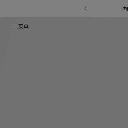
注
菜单
关闭
系列
Octo
i
七
B.zero1系
Serpenti
系列
Pour
ti系
i
夕
ée
列
Baia系列
Homme男
礼
r系
物
士
指
南
高
级
珠
Bvlgari
宝
Bvlgari
Bvlgari
珠
RI
Bvlgari系
宝
Omnia香
Serpenti
系列
腕
列
列
水
Cuore系
ium
系列
表
列
包