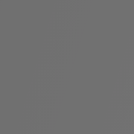
袋
与
配
饰
香
Bvlgari
水
ALLEGRA
Divas'
礼
Eternal系
Serpenti
宝格丽
Dream
ine
s
系列
物
列
Cabochon
系列
系列
走进BVLGARI宝格丽
环
联
境
系
Bvlgari
宝腕
社
我
系
系
Serpenti
i
Cabochon
会
们
Reverse
af
系列
治
服
系列
理
务
招
门
贤
店
纳
信
士
息
酒
店
r
其他珠宝
及
度
Bvlgari
系列