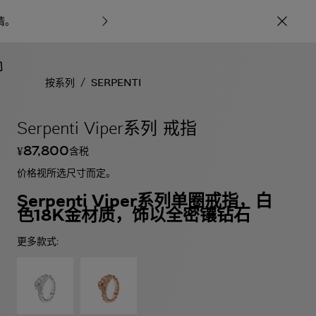
情
。
宝格丽甄呈七
/
按系列
SERPENTI
Serpenti Viper系列 戒指
87,800
含税
¥
价格视所选尺寸而定。
Serpenti Viper系列单圈戒指，白
色18K金材质，饰以全密镶钻石
更多款式: