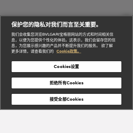
物
列
Bvlgari
ALLEGRA
会
们
Divas'
Le
送
宝格丽
Dream
Lvcea系列
治
服
Gemme
给
系列
理
务
系列
他
招
门
保护您的隐私对我们而言至关重要。
Divas'
Bvlgari
的
贤
店
Dream
Bvlgari系
我们会收集您浏览BVLGARI宝格丽网站的方式和时间相关信
系列
礼
纳
信
列
息，以便为您提供个性化的体验。这表示，我们会留存您的信
Serpenti
Divas'
士
息
物
息，为您展示感兴趣的产品并不断提升我们的服务。 欲了解
Cuore系
Dream系
酒
新
更多详情，请查看我们的
Cookie政策。
列
列
店
高级珠宝腕
婚
Goldea系
表
及
列
礼
Cookies设置
度
物
假
Bvlgari
Bvlgari
宝格丽
村
拒绝所有Cookies
Eternal系
Tubogas
列
系列
Serpenti
Serpentine
接受全部Cookies
Cabochon
菜单
系列
系列
关闭
添加至购物袋
Bvlgari