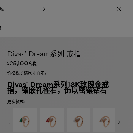
情
。
宝格丽甄呈七
/
珠宝
Divas' Dream系列
Divas’ Dream系列 戒指
25,100
含税
¥
价格视所选尺寸而定。
Divas' Dream系列18K玫瑰金戒
指，镶嵌孔雀石，饰以密镶钻石
更多款式: