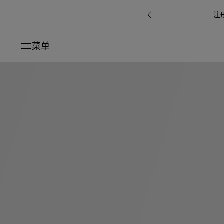
注
菜单
关闭
系列
Octo
i
七
B.zero1系
Serpenti
系列
Pour
ti系
i
夕
ée
列
Baia系列
Homme男
礼
r系
物
士
指
南
高
级
珠
Bvlgari
宝
Bvlgari
Bvlgari
珠
RI
Bvlgari系
宝
Omnia香
Serpenti
系列
腕
列
列
水
Cuore系
ium
系列
表
列
包