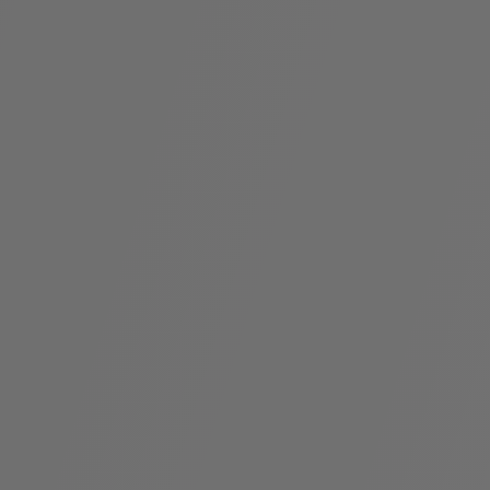
袋
与
配
饰
香
Bvlgari
水
ALLEGRA
Divas'
礼
Eternal系
Serpenti
宝格丽
Dream
ine
s
系列
物
列
Cabochon
系列
系列
走进BVLGARI宝格丽
环
联
境
系
Bvlgari
宝腕
社
我
系
系
Serpenti
i
Cabochon
会
们
Reverse
af
系列
治
服
系列
理
务
招
门
贤
店
纳
信
士
息
酒
店
r
其他珠宝
及
度
Bvlgari
系列