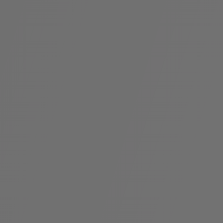
假
Bvlgari系
系列
村
列