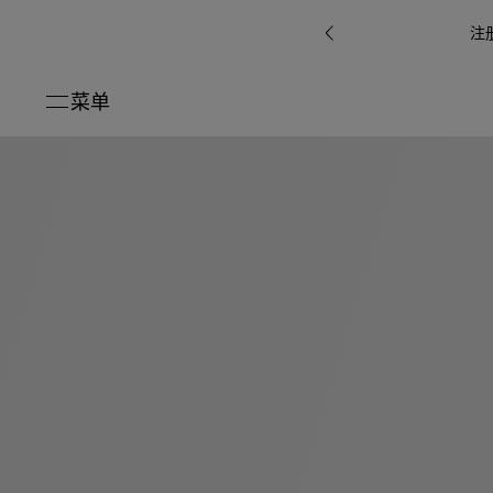
注
菜单
关闭
系列
Octo
i
七
B.zero1系
Serpenti
系列
Pour
ti系
i
夕
ée
列
Baia系列
Homme男
礼
r系
物
士
指
南
高
级
珠
Bvlgari
宝
Bvlgari
Bvlgari
珠
RI
Bvlgari系
宝
Omnia香
Serpenti
系列
腕
列
列
水
Cuore系
ium
系列
表
列
包