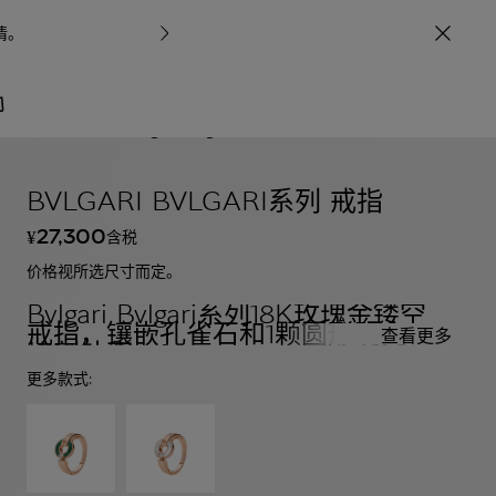
情
。
宝格丽甄呈七
/
珠宝
Bvlgari Bvlgari系列
BVLGARI BVLGARI系列 戒指
27,300
含税
¥
价格视所选尺寸而定。
Bvlgari Bvlgari系列18K玫瑰金镂空
戒指，镶嵌孔雀石和1颗圆形明亮式
查看更多
切割钻石
更多款式: