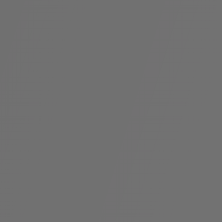
假
Bvlgari系
系列
村
列