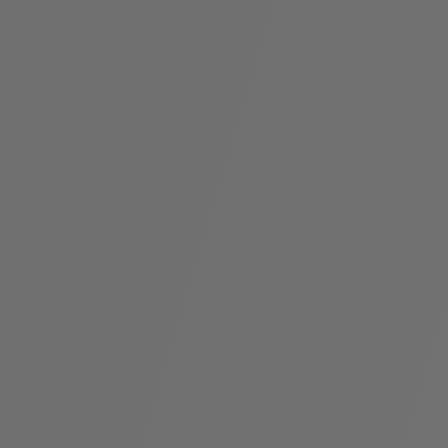
袋
与
配
饰
香
Bvlgari
水
ALLEGRA
Divas'
礼
Eternal系
Serpenti
宝格丽
Dream
ine
s
系列
物
列
Cabochon
系列
系列
走进BVLGARI宝格丽
环
联
境
系
Bvlgari
宝腕
社
我
系
系
Serpenti
i
Cabochon
会
们
Reverse
af
系列
治
服
系列
理
务
招
门
贤
店
纳
信
士
息
酒
店
r
其他珠宝
及
度
Bvlgari
系列