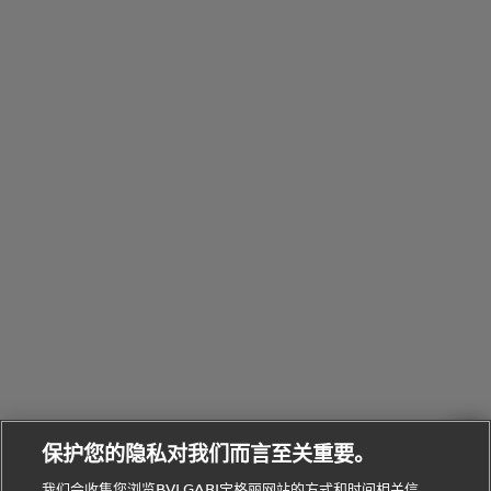
Eau
Pour
列
Serpenti系
袋
婚
他
性
Parfumée
Homme男
列
与
系列
士
戒
配
化
配
浏
件
定
饰
览
浏
制
香
全
览
线
水
部
全
上
礼
Bvlgari
物
部
专
Bvlgari
BVLGARI
Bvlgari
Omnia香
系列
宝格丽
享
Man系列
水
Aluminium
送
腕表
走进BVLGARI宝格丽
给
她
Serpenti
B.zero1系
环
联
系列
的
列
Serpenti
Serpenti
境
系
礼
Baia系列
Forever系
社
我
物
列
Bvlgari
ALLEGRA
会
们
Divas'
Le
送
宝格丽
Dream
Lvcea系列
治
服
Gemme
给
系列
理
务
系列
他
招
门
保护您的隐私对我们而言至关重要。
Divas'
Bvlgari
的
贤
店
Dream
Bvlgari系
我们会收集您浏览BVLGARI宝格丽网站的方式和时间相关信