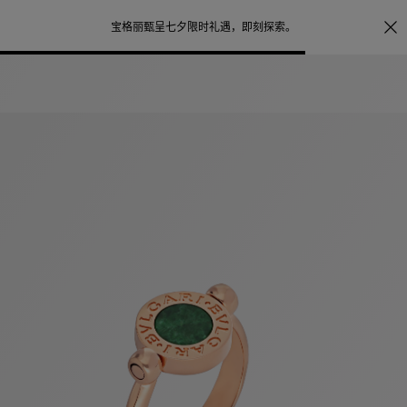
照片打印服务
点
宝格丽甄呈七夕限时礼遇，
即刻探索
。