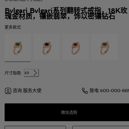
Bvlgari Bvlgari系列翻转式戒指，18K玫
瑰金材质，镶嵌翡翠，饰以密镶钻石
更多款式:
尺寸指南:
49
咨询
服务大使
致电
400-000-66
微信选购