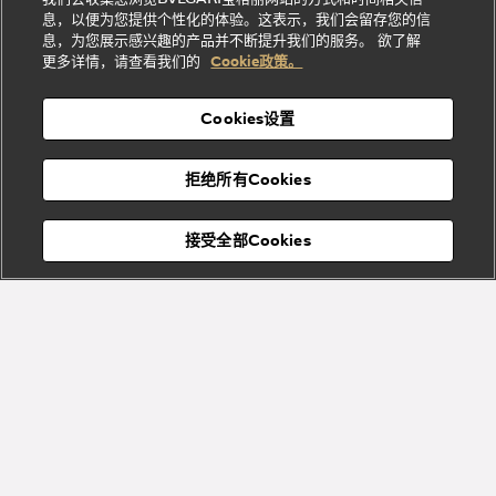
系列
礼
纳
信
列
息，以便为您提供个性化的体验。这表示，我们会留存您的信
Serpenti
Divas'
士
息
物
息，为您展示感兴趣的产品并不断提升我们的服务。 欲了解
Cuore系
Dream系
酒
新
更多详情，请查看我们的
Cookie政策。
列
列
店
高级珠宝腕
婚
Goldea系
表
及
列
礼
Cookies设置
度
物
假
Bvlgari
Bvlgari
宝格丽
村
拒绝所有Cookies
Eternal系
Tubogas
列
系列
Serpenti
Serpentine
接受全部Cookies
Cabochon
菜单
系列
系列
关闭
添加至购物袋
Bvlgari
Bvlgari
Colors
Cabochon
系列
系列
Serpenti
Serpenti
宝格丽顾客服务中心
Reverse
Sugerloaf
系列
系列