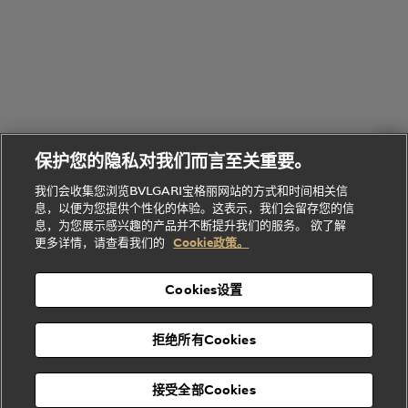
给
她
Serpenti
B.zero1系
环
联
系列
的
列
Serpenti
Serpenti
境
系
礼
Baia系列
Forever系
社
我
物
列
Bvlgari
ALLEGRA
会
们
Divas'
Le
送
宝格丽
Dream
Lvcea系列
治
服
Gemme
给
系列
理
务
系列
他
招
门
保护您的隐私对我们而言至关重要。
Divas'
Bvlgari
的
贤
店
Dream
Bvlgari系
我们会收集您浏览BVLGARI宝格丽网站的方式和时间相关信
系列
礼
纳
信
列
息，以便为您提供个性化的体验。这表示，我们会留存您的信
Serpenti
Divas'
士
息
物
息，为您展示感兴趣的产品并不断提升我们的服务。 欲了解
Cuore系
Dream系
酒
新
更多详情，请查看我们的
Cookie政策。
列
列
店
高级珠宝腕
婚
Goldea系
表
及
列
礼
Cookies设置
度
物
假
Bvlgari
Bvlgari
宝格丽
村
拒绝所有Cookies
Eternal系
Tubogas
列
系列
Serpenti
Serpentine
接受全部Cookies
Cabochon
菜单
系列
系列