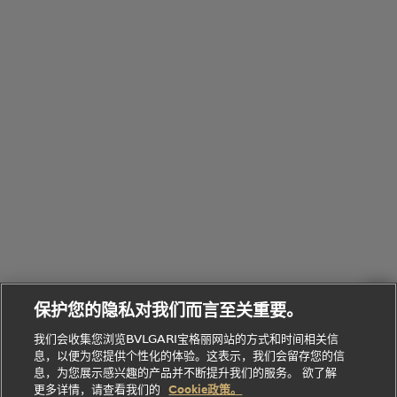
浏
件
定
饰
览
浏
制
香
全
览
线
水
部
全
上
礼
Bvlgari
物
部
专
Bvlgari
BVLGARI
Bvlgari
Omnia香
系列
宝格丽
享
Man系列
水
Aluminium
送
腕表
走进BVLGARI宝格丽
给
她
Serpenti
B.zero1系
环
联
系列
的
列
Serpenti
Serpenti
境
系
礼
Baia系列
Forever系
社
我
物
列
Bvlgari
ALLEGRA
会
们
Divas'
Le
送
宝格丽
Dream
Lvcea系列
治
服
Gemme
给
系列
理
务
系列
他
招
门
保护您的隐私对我们而言至关重要。
Divas'
Bvlgari
的
贤
店
Dream
Bvlgari系
我们会收集您浏览BVLGARI宝格丽网站的方式和时间相关信
系列
礼
纳
信
列
息，以便为您提供个性化的体验。这表示，我们会留存您的信
Serpenti
Divas'
士
息
物
息，为您展示感兴趣的产品并不断提升我们的服务。 欲了解
Cuore系
Dream系
酒
新
更多详情，请查看我们的
Cookie政策。
列
列