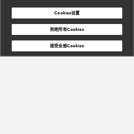
店
高级珠宝腕
婚
Goldea系
表
及
列
礼
Cookies设置
度
物
假
Bvlgari
Bvlgari
宝格丽
村
拒绝所有Cookies
Eternal系
Tubogas
列
系列
Serpenti
Serpentine
接受全部Cookies
Cabochon
菜单
系列
系列
关闭
Bvlgari
Bvlgari
Colors
Cabochon
系列
系列
Serpenti
Serpenti
宝格丽顾客服务中心
Reverse
Sugerloaf
系列
系列
Fiorever
其他珠宝