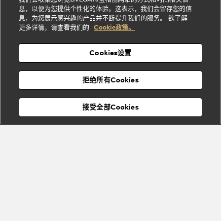
系列
礼
纳
信
列
息，以便为您提供个性化的体验。这表示，我们会留存您的信
Serpenti
Divas'
士
息
物
息，为您展示感兴趣的产品并不断提升我们的服务。 欲了解
Cuore系
Dream系
酒
新
更多详情，请查看我们的
Cookie政策。
列
列
店
高级珠宝腕
婚
Goldea系
表
及
列
礼
Cookies设置
度
物
假
Bvlgari
Bvlgari
宝格丽
村
拒绝所有Cookies
Eternal系
Tubogas
列
系列
Serpenti
Serpentine
接受全部Cookies
Cabochon
菜单
系列
系列
关闭
添加至购物袋
Bvlgari
Bvlgari
Colors
Cabochon
系列
系列
Serpenti
Serpenti
宝格丽顾客服务中心
Reverse
Sugerloaf
系列
系列