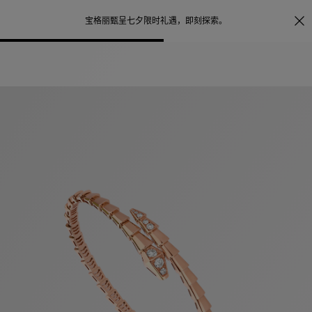
照片打印服务
点
宝格丽甄呈七夕限时礼遇，
即刻探索
。