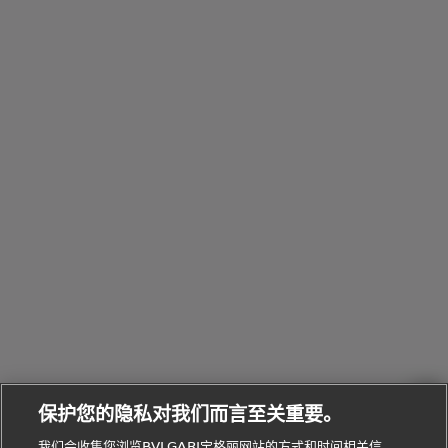
Eau
Pour
列
Serpenti系
袋
婚
他
性
Parfumée
Homme男
列
与
系列
士
戒
配
化
配
浏
件
定
饰
览
浏
制
香
全
览
线
水
部
全
上
礼
Bvlgari
物
部
专
Bvlgari
BVLGARI
Bvlgari
Omnia香
系列
宝格丽
享
Man系列
水
Aluminium
送
腕表
走进BVLGARI宝格丽
给
她
Serpenti
B.zero1系
环
联
系列
的
列
Serpenti
Serpenti
境
系
礼
Baia系列
Forever系
社
我
物
列
Bvlgari
ALLEGRA
会
们
Divas'
Le
送
宝格丽
Dream
Lvcea系列
治
服
Gemme
给
系列
理
务
系列
他
招
门
保护您的隐私对我们而言至关重要。
Divas'
Bvlgari
的
贤
店
Dream
Bvlgari系
我们会收集您浏览BVLGARI宝格丽网站的方式和时间相关信