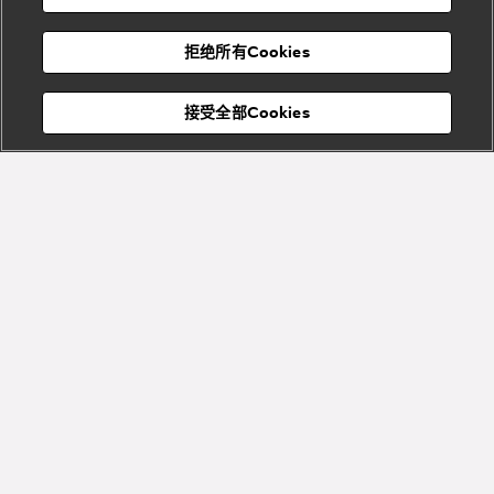
度
物
假
Bvlgari
Bvlgari
宝格丽
村
拒绝所有Cookies
Eternal系
Tubogas
列
系列
Serpenti
Serpentine
接受全部Cookies
Cabochon
菜单
系列
系列
关闭
Bvlgari
Bvlgari
Colors
Cabochon
系列
系列
Serpenti
Serpenti
宝格丽顾客服务中心
Reverse
Sugerloaf
系列
系列
Fiorever
其他珠宝
系列
系列
Bvlgari
Bvlgari