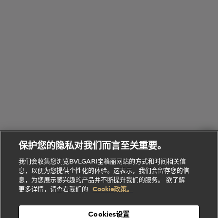
全
览
线
水
部
全
上
礼
Bvlgari
物
部
专
Bvlgari
BVLGARI
Bvlgari
Omnia香
系列
宝格丽
享
Man系列
水
Aluminium
送
腕表
走进BVLGARI宝格丽
给
她
Serpenti
B.zero1系
环
联
系列
的
列
Serpenti
Serpenti
境
系
礼
Baia系列
Forever系
社
我
物
列
Bvlgari
ALLEGRA
会
们
Divas'
Le
送
宝格丽
Dream
Lvcea系列
治
服
Gemme
给
系列
理
务
系列
他
招
门
保护您的隐私对我们而言至关重要。
Divas'
Bvlgari
的
贤
店
Dream
Bvlgari系
我们会收集您浏览BVLGARI宝格丽网站的方式和时间相关信
系列
礼
纳
信
列
息，以便为您提供个性化的体验。这表示，我们会留存您的信
Serpenti
Divas'
士
息
物
息，为您展示感兴趣的产品并不断提升我们的服务。 欲了解
Cuore系
Dream系
酒
新
更多详情，请查看我们的
Cookie政策。
列
列
店
高级珠宝腕
婚
Goldea系
表
及
列
礼
Cookies设置