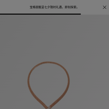
照片打印服务
点
宝格丽甄呈七夕限时礼遇，
即刻探索
。