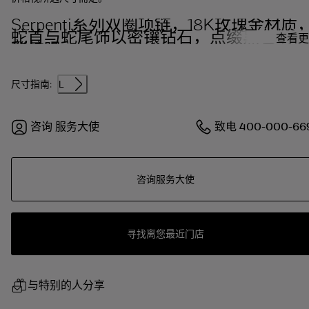
Serpenti系列双圈项链，18K玫瑰金材质
蛇首与蛇尾饰以密镶钻石，点缀黑色缟玛
查看更
瑙蛇眼
尺寸指南:
L
咨询
服务大使
致电
400-000-66
咨询服务大使
寻找离您最近门店
与特别的人分享