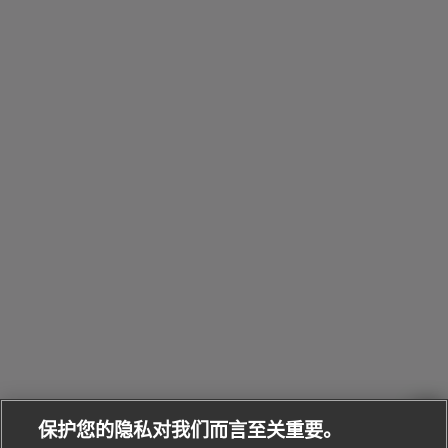
包
Octo系
和
其
个
Eau
Pour
列
Serpenti系
袋
婚
他
性
Parfumée
Homme男
列
与
系列
士
戒
配
化
配
浏
件
定
饰
览
浏
制
香
全
览
线
水
部
全
上
礼
Bvlgari
物
部
专
Bvlgari
BVLGARI
Bvlgari
Omnia香
系列
宝格丽
享
Man系列
水
Aluminium
送
腕表
走进BVLGARI宝格丽
给
她
Serpenti
B.zero1系
环
联
系列
的
列
Serpenti
Serpenti
境
系
礼
Baia系列
Forever系
社
我
物
列
Bvlgari
ALLEGRA
会
们
Divas'
Le
送
宝格丽
Dream
Lvcea系列
治
服
Gemme
给
系列
理
务
系列
他
招
门
保护您的隐私对我们而言至关重要。
Divas'
Bvlgari
的