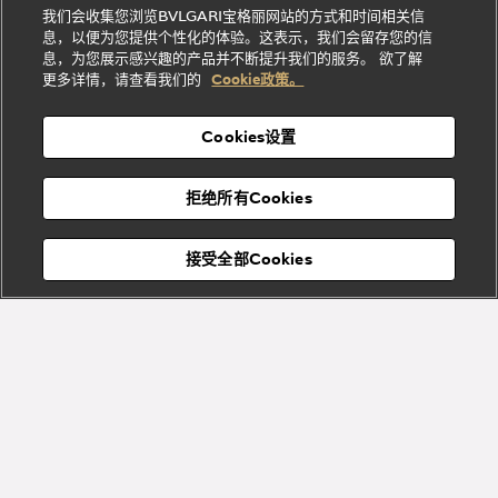
贤
店
Dream
Bvlgari系
我们会收集您浏览BVLGARI宝格丽网站的方式和时间相关信
系列
礼
纳
信
列
息，以便为您提供个性化的体验。这表示，我们会留存您的信
Serpenti
Divas'
士
息
物
息，为您展示感兴趣的产品并不断提升我们的服务。 欲了解
Cuore系
Dream系
酒
新
更多详情，请查看我们的
Cookie政策。
列
列
店
高级珠宝腕
婚
Goldea系
表
及
列
礼
Cookies设置
度
物
假
Bvlgari
Bvlgari
宝格丽
村
拒绝所有Cookies
Eternal系
Tubogas
列
系列
Serpenti
Serpentine
接受全部Cookies
Cabochon
菜单
系列
系列
关闭
Bvlgari
Bvlgari
Colors
Cabochon
系列
系列
Serpenti
Serpenti
宝格丽顾客服务中心
Reverse
Sugerloaf
系列
系列