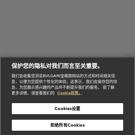
Man系列
水
Aluminium
送
腕表
走进BVLGARI宝格丽
给
她
Serpenti
B.zero1系
环
联
系列
的
列
Serpenti
Serpenti
境
系
礼
Baia系列
Forever系
社
我
物
列
Bvlgari
ALLEGRA
会
们
Divas'
Le
送
宝格丽
Dream
Lvcea系列
治
服
Gemme
给
系列
理
务
系列
他
招
门
保护您的隐私对我们而言至关重要。
Divas'
Bvlgari
的
贤
店
Dream
Bvlgari系
我们会收集您浏览BVLGARI宝格丽网站的方式和时间相关信
系列
礼
纳
信
列
息，以便为您提供个性化的体验。这表示，我们会留存您的信
Serpenti
Divas'
士
息
物
息，为您展示感兴趣的产品并不断提升我们的服务。 欲了解
Cuore系
Dream系
酒
新
更多详情，请查看我们的
Cookie政策。
列
列
店
高级珠宝腕
婚
Goldea系
表
及
列
礼
Cookies设置
度
物
假
Bvlgari
Bvlgari
宝格丽
村
拒绝所有Cookies
Eternal系
Tubogas
列
系列