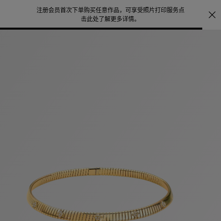
照片打印服务
点
宝格丽甄呈七夕限时礼遇，
即刻探索
。