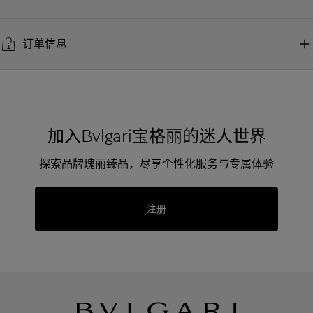
镯
部
具
部
选
宝
珠
订
织
心
订单信息
宝
婚
品
选
腕
戒
眼
好
表
指
镜
礼
包
Octo系
和
其
个
Eau
Pour
列
Serpenti系
袋
婚
他
性
Parfumée
Homme男
列
与
系列
士
戒
配
化
加入Bvlgari宝格丽的迷人世界
配
浏
件
定
饰
探索品牌瑰丽臻品，尽享个性化服务与专属体验
览
浏
制
香
全
览
线
水
部
全
上
礼
Bvlgari
注册
物
部
专
Bvlgari
BVLGARI
Bvlgari
Omnia香
系列
宝格丽
享
Man系列
水
Aluminium
送
腕表
走进BVLGARI宝格丽
给
她
Serpenti
B.zero1系
环
联
系列
的
列
Serpenti
Serpenti
境
系