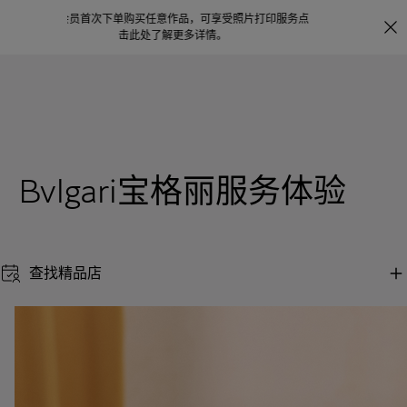
照片打印服务
点
宝格丽甄呈七夕限时礼遇，
即刻探索
。
Bvlgari宝格丽服务体验
查找精品店