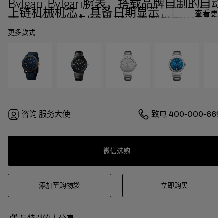
Bvlgari Bvlgari腕表，搭载品牌自制的自
上链机械机芯，具备日期显示，精钢表
查看更
壳，经DLC高耐磨处理，表圈镌刻logo标
志，蓝色表盘，蓝色橡胶表带。
更多款式:
咨询
服务大使
致电
400-000-66
微信选购
添加至购物袋
立即购买