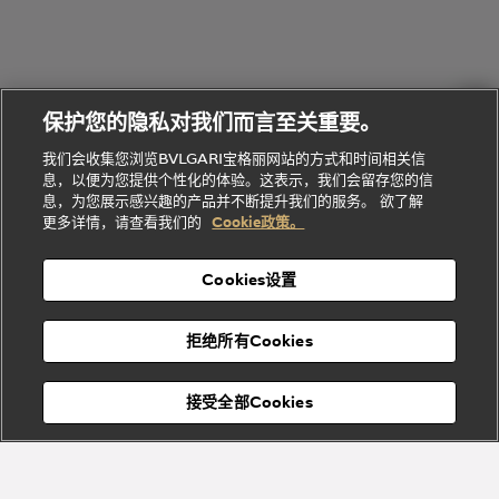
礼
Baia系列
Forever系
社
我
物
列
Bvlgari
ALLEGRA
会
们
Divas'
Le
送
宝格丽
Dream
Lvcea系列
治
服
Gemme
给
系列
理
务
系列
他
招
门
保护您的隐私对我们而言至关重要。
Divas'
Bvlgari
的
贤
店
Dream
Bvlgari系
我们会收集您浏览BVLGARI宝格丽网站的方式和时间相关信
系列
礼
纳
信
列
息，以便为您提供个性化的体验。这表示，我们会留存您的信
Serpenti
Divas'
士
息
物
息，为您展示感兴趣的产品并不断提升我们的服务。 欲了解
Cuore系
Dream系
酒
新
更多详情，请查看我们的
Cookie政策。
列
列
店
高级珠宝腕
婚
Goldea系
表
及
列
礼
Cookies设置
度
物
假
Bvlgari
Bvlgari
宝格丽
村
拒绝所有Cookies
Eternal系
Tubogas
列
系列
Serpenti
Serpentine
接受全部Cookies
Cabochon
菜单
系列
系列
关闭
添加至购物袋