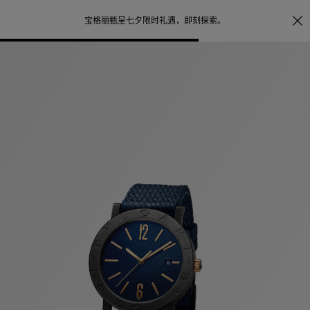
照片打印服务
点
宝格丽甄呈七夕限时礼遇，
即刻探索
。