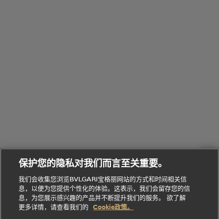
览
浏
制
香
全
览
线
水
部
全
上
礼
Bvlgari
物
部
专
Bvlgari
BVLGARI
Bvlgari
Omnia香
系列
宝格丽
享
Man系列
水
Aluminium
送
腕表
走进BVLGARI宝格丽
给
她
Serpenti
B.zero1系
环
联
系列
的
列
Serpenti
Serpenti
境
系
礼
Baia系列
Forever系
社
我
物
列
Bvlgari
ALLEGRA
会
们
Divas'
Le
送
宝格丽
Dream
Lvcea系列
治
服
Gemme
给
系列
理
务
系列
他
招
门
保护您的隐私对我们而言至关重要。
Divas'
Bvlgari
的
贤
店
Dream
Bvlgari系
我们会收集您浏览BVLGARI宝格丽网站的方式和时间相关信
系列
礼
纳
信
列
息，以便为您提供个性化的体验。这表示，我们会留存您的信
Serpenti
Divas'
士
息
物
息，为您展示感兴趣的产品并不断提升我们的服务。 欲了解
Cuore系
Dream系
酒
新
更多详情，请查看我们的
Cookie政策。
列
列
店
高级珠宝腕
婚
Goldea系