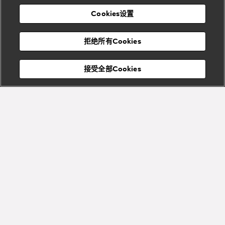
表
及
列
礼
Cookies设置
度
物
假
Bvlgari
Bvlgari
宝格丽
村
拒绝所有Cookies
Eternal系
Tubogas
列
系列
Serpenti
Serpentine
接受全部Cookies
Cabochon
菜单
系列
系列
关闭
添加至购物袋
Bvlgari
Bvlgari
Colors
Cabochon
系列
系列
Serpenti
Serpenti
宝格丽顾客服务中心
Reverse
Sugerloaf
系列
系列
Fiorever
其他珠宝
系列
系列