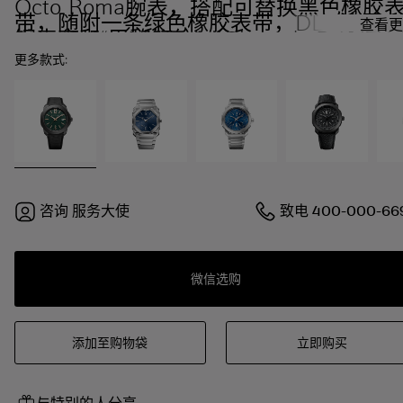
Octo Roma腕表，搭配可替换黑色橡胶
带，随附一条绿色橡胶表带，DLC涂层
查看更
钢表壳和“巴黎钉纹”（Clous de Paris）
色表盘。品牌自制的自动上链机械机芯。
更多款式:
防水深度可达100米。
咨询
服务大使
致电
400-000-66
微信选购
添加至购物袋
立即购买