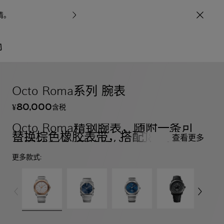
情
。
宝格丽甄呈七
/
腕表
自动上链腕表
Octo Roma系列 腕表
80,000
含税
¥
Octo Roma精钢腕表，随附一条可
替换棕色橡胶表带，搭配18K玫瑰金
查看更多
表圈和灰色“巴黎钉纹”（Clous de
Paris）表盘。品牌自制的自动上链
更多款式:
机械机芯。防水深度可达100米。