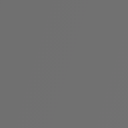
袋
与
配
饰
香
Bvlgari
水
ALLEGRA
Divas'
礼
Eternal系
Serpenti
宝格丽
Dream
ine
s
系列
物
列
Cabochon
系列
系列
走进BVLGARI宝格丽
环
联
境
系
Bvlgari
宝腕
社
我
系
系
Serpenti
i
Cabochon
会
们
Reverse
af
系列
治
服
系列
理
务
招
门
贤
店
纳
信
士
息
酒
店
r
其他珠宝
及
度
Bvlgari
系列