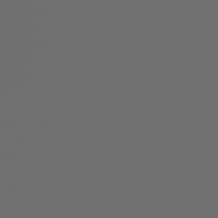
假
Bvlgari系
系列
村
列