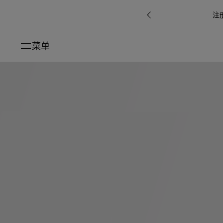
注
菜单
关闭
系列
Octo
i
七
B.zero1系
Serpenti
系列
Pour
ti系
i
夕
ée
列
Baia系列
Homme男
礼
r系
物
士
指
南
高
级
珠
Bvlgari
宝
Bvlgari
Bvlgari
珠
RI
Bvlgari系
宝
Omnia香
Serpenti
系列
腕
列
列
水
Cuore系
ium
系列
表
列
包