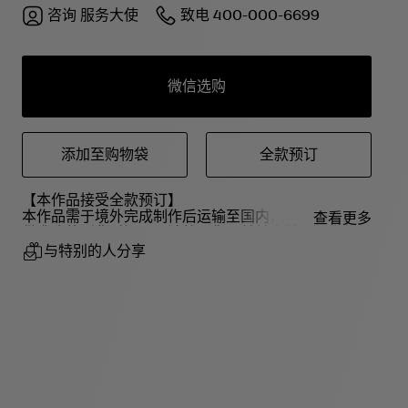
咨询
服务大使
致电
400-000-6699
微信选购
添加至购物袋
全款预订
【本作品接受全款预订】
本作品需于境外完成制作后运输至国内，目前暂无法提
查看更多
供准确的到货时间。预计将于您下单并支付预订全款后
的7天内开始为您寄送。 请知悉，若您购买的订单中包
与特别的人分享
含本全款预订的作品，订单内的其他作品或赠品，将与
全款预订作品一起为您寄送。 如本作品状态有任何更
新，我们会第一时间与您取得联系。 如您在等待过程
中希望取消预订，您可以联系宝格丽客服服务中心申请
取消及退款。请注意，您一旦取消，您先前预订的作品
将不再为您保留。 感谢您的耐心等候，如有任何疑
问，敬请联系宝格丽客服服务中心。