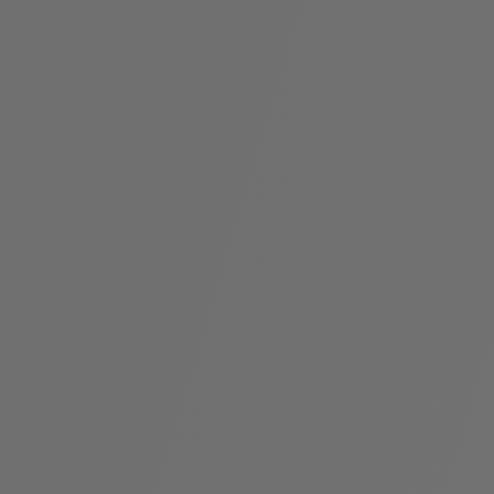
袋
与
配
饰
香
Bvlgari
水
ALLEGRA
Divas'
礼
Eternal系
Serpenti
宝格丽
Dream
ine
s
系列
物
列
Cabochon
系列
系列
走进BVLGARI宝格丽
环
联
境
系
Bvlgari
宝腕
社
我
系
系
Serpenti
i
Cabochon
会
们
Reverse
af
系列
治
服
系列
理
务
招
门
贤
店
纳
信
士
息
酒
店
r
其他珠宝
及
度
Bvlgari
系列