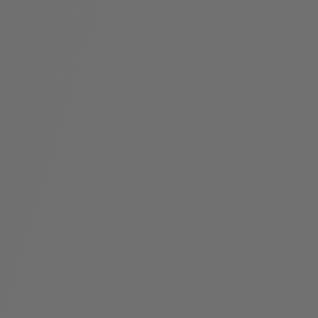
假
Bvlgari系
系列
村
列