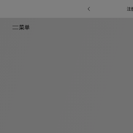
注
菜单
关闭
系列
Octo
i
七
B.zero1系
Serpenti
系列
Pour
ti系
i
夕
ée
列
Baia系列
Homme男
礼
r系
物
士
指
南
高
级
珠
Bvlgari
宝
Bvlgari
Bvlgari
珠
RI
Bvlgari系
宝
Omnia香
Serpenti
系列
腕
列
列
水
Cuore系
ium
系列
表
列
包