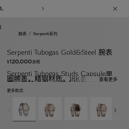
情
。
宝格丽甄呈七
/
腕表
Serpenti系列
Serpenti Tubogas Gold&Steel 腕表
120,000
含税
¥
Serpenti Tubogas Studs Capsule单
圈腕表，精钢材质，18K黄金镶钻表
查看更多
圈，表链点缀18K黄金饰钉，珍珠母
贝表盘。防水深度可达30米
更多款式: