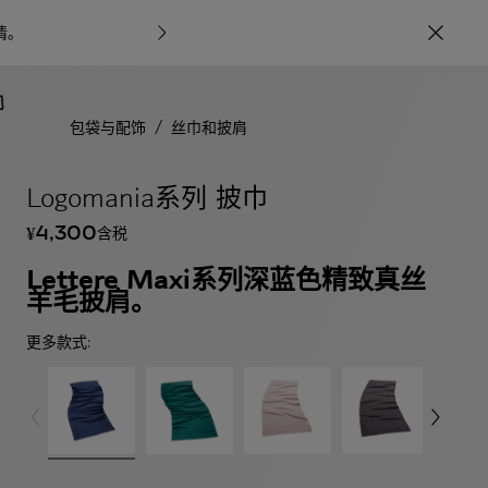
情
。
宝格丽甄呈七
/
包袋与配饰
丝巾和披肩
Logomania系列 披巾
4,300
含税
¥
Lettere Maxi系列深蓝色精致真丝
羊毛披肩。
更多款式: