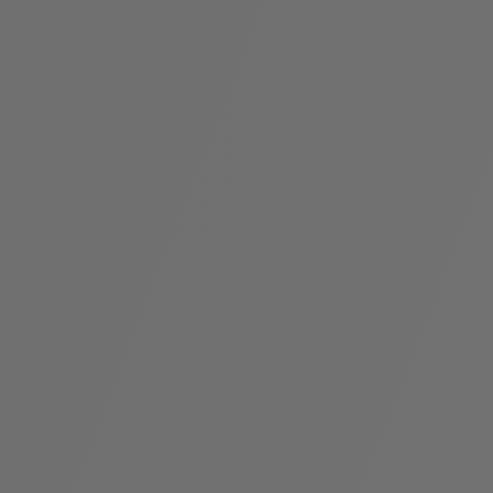
袋
与
配
饰
香
Bvlgari
水
ALLEGRA
Divas'
礼
Eternal系
Serpenti
宝格丽
Dream
ine
s
系列
物
列
Cabochon
系列
系列
走进BVLGARI宝格丽
环
联
境
系
Bvlgari
宝腕
社
我
系
系
Serpenti
i
Cabochon
会
们
Reverse
af
系列
治
服
系列
理
务
招
门
贤
店
纳
信
士
息
酒
店
r
其他珠宝
及
度
Bvlgari
系列