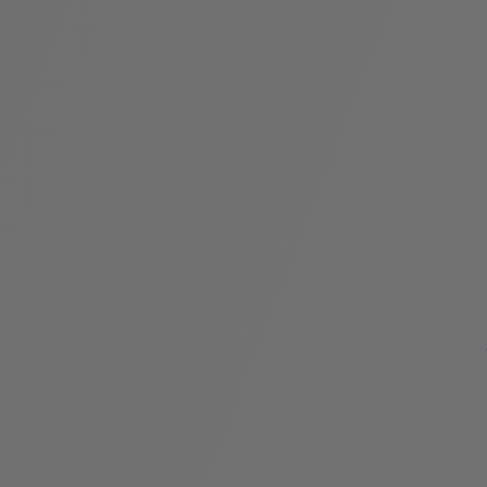
假
Bvlgari系
系列
村
列