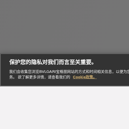
个
Bvlgari
性
Octo
宝格丽
Eau
化
B.zero1
腕表
经典作
Parfumée
定
保护您的隐私对我们而言至关重要。
系列
系列
品
系列
制
我们会收集您浏览BVLGARI宝格丽网站的方式和时间相关信息，以便
务。 欲了解更多详情，请查看我们的
Cookie政策。
探索此系
探索此
探索此系
立即
探索此系列
列
系列
列
探索