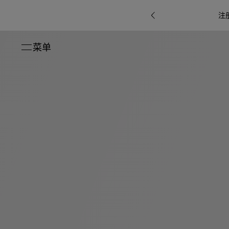
注
菜单
关闭
系列
Octo
i
七
B.zero1系
Serpenti
系列
Pour
ti系
i
夕
ée
列
Baia系列
Homme男
礼
r系
物
士
指
南
高
级
珠
Bvlgari
宝
Bvlgari
Bvlgari
珠
RI
Bvlgari系
宝
Omnia香
Serpenti
系列
腕
列
列
水
Cuore系
ium
系列
表
列
包