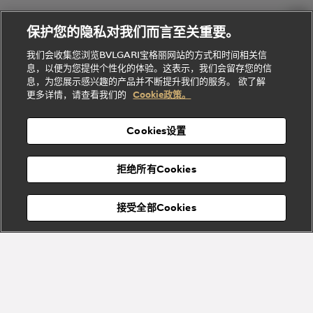
Gemme
给
系列
理
务
系列
他
招
门
保护您的隐私对我们而言至关重要。
Divas'
Bvlgari
的
贤
店
Dream
Bvlgari系
我们会收集您浏览BVLGARI宝格丽网站的方式和时间相关信
系列
礼
纳
信
列
息，以便为您提供个性化的体验。这表示，我们会留存您的信
Serpenti
Divas'
士
息
物
息，为您展示感兴趣的产品并不断提升我们的服务。 欲了解
Cuore系
Dream系
酒
新
更多详情，请查看我们的
Cookie政策。
列
列
店
高级珠宝腕
婚
Goldea系
表
及
列
礼
Cookies设置
度
物
假
Bvlgari
Bvlgari
宝格丽
村
拒绝所有Cookies
Eternal系
Tubogas
列
系列
Serpenti
Serpentine
接受全部Cookies
Cabochon
菜单
系列
系列
关闭
订阅到货通知
Bvlgari
Bvlgari
Colors
Cabochon
系列
系列