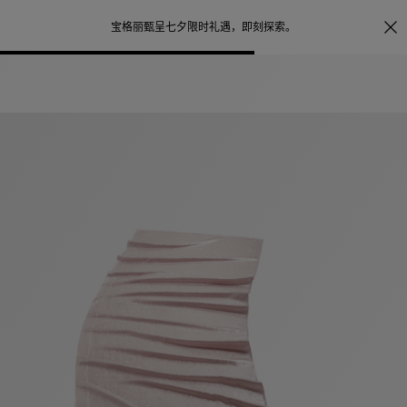
照片打印服务
点
宝格丽甄呈七夕限时礼遇，
即刻探索
。