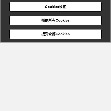
表
及
列
礼
Cookies设置
度
物
假
Bvlgari
Bvlgari
宝格丽
村
拒绝所有Cookies
Eternal系
Tubogas
列
系列
Serpenti
Serpentine
接受全部Cookies
Cabochon
菜单
系列
系列
关闭
添加至购物袋
Bvlgari
Bvlgari
Colors
Cabochon
系列
系列
Serpenti
Serpenti
宝格丽顾客服务中心
Reverse
Sugerloaf
系列
系列
Fiorever
其他珠宝
系列
系列