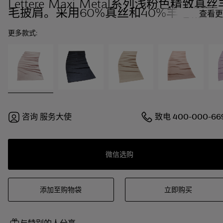
Lettere Maxi Metal系列浅粉色精致真丝
毛披肩。采用60%真丝和40%羊毛精制
查看更
更多款式:
咨询
服务大使
致电
400-000-66
微信选购
添加至购物袋
立即购买