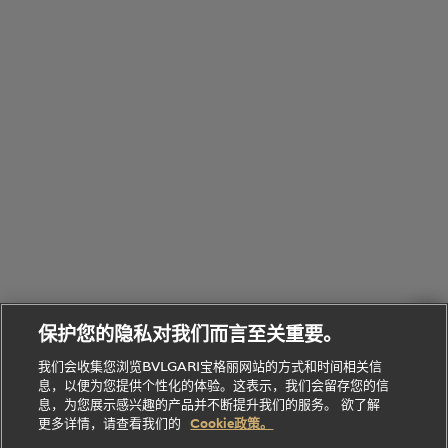
览
浏
制
香
全
览
线
水
部
全
上
礼
Bvlgari
物
部
专
Bvlgari
BVLGARI
Bvlgari
Omnia香
系列
宝格丽
享
Man系列
水
Aluminium
送
腕表
走进BVLGARI宝格丽
给
她
Serpenti
B.zero1系
环
联
系列
的
列
Serpenti
Serpenti
境
系
礼
Baia系列
Forever系
社
我
物
列
Bvlgari
ALLEGRA
会
们
Divas'
Le
送
宝格丽
Dream
Lvcea系列
治
服
Gemme
给
系列
理
务
系列
他
招
门
保护您的隐私对我们而言至关重要。
Divas'
Bvlgari
的
贤
店
Dream
Bvlgari系
我们会收集您浏览BVLGARI宝格丽网站的方式和时间相关信
系列
礼
纳
信
列
息，以便为您提供个性化的体验。这表示，我们会留存您的信
Serpenti
Divas'
士
息
物
息，为您展示感兴趣的产品并不断提升我们的服务。 欲了解
Cuore系
Dream系
酒
新
更多详情，请查看我们的
Cookie政策。
列
列
店
高级珠宝腕
婚
Goldea系