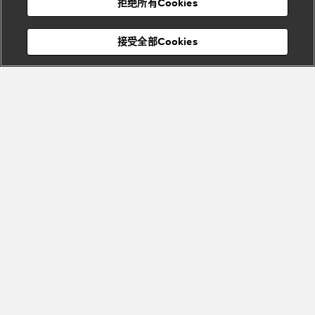
宝格丽
村
拒绝所有Cookies
Eternal系
Tubogas
列
系列
Serpenti
Serpentine
接受全部Cookies
Cabochon
菜单
系列
系列
关闭
添加至购物袋
Bvlgari
Bvlgari
Colors
Cabochon
系列
系列
Serpenti
Serpenti
宝格丽顾客服务中心
Reverse
Sugerloaf
系列
系列
Fiorever
其他珠宝
系列
系列
Bvlgari
Bvlgari
Bvlgari系
Roma系列
列