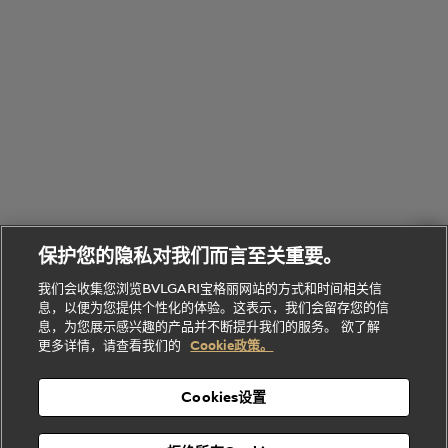
物
部
专
Bvlgari
BVLGARI
Bvlgari
Omnia香
系列
宝格丽
享
Man系列
水
Aluminium
送
腕表
走进BVLGARI宝格丽
给
她
Serpenti
B.zero1系
环
联
系列
的
列
Serpenti
Serpenti
境
系
礼
Baia系列
Forever系
社
我
物
列
Bvlgari
ALLEGRA
会
们
Divas'
Le
送
宝格丽
Dream
Lvcea系列
治
服
Gemme
给
系列
理
务
系列
他
招
门
保护您的隐私对我们而言至关重要。
Divas'
Bvlgari
的
贤
店
Dream
Bvlgari系
我们会收集您浏览BVLGARI宝格丽网站的方式和时间相关信
系列
礼
纳
信
列
息，以便为您提供个性化的体验。这表示，我们会留存您的信
Serpenti
Divas'
士
息
物
息，为您展示感兴趣的产品并不断提升我们的服务。 欲了解
Cuore系
Dream系
酒
新
更多详情，请查看我们的
Cookie政策。
列
列
店
高级珠宝腕
婚
Goldea系
表
及
列
礼
Cookies设置
度
物
假
Bvlgari
Bvlgari