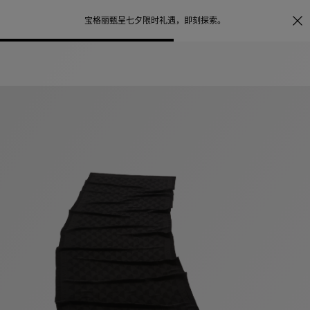
照片打印服务
点
宝格丽甄呈七夕限时礼遇，
即刻探索
。