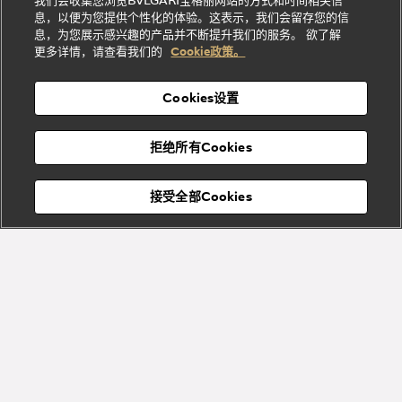
我们会收集您浏览BVLGARI宝格丽网站的方式和时间相关信
系列
礼
纳
信
列
息，以便为您提供个性化的体验。这表示，我们会留存您的信
Serpenti
Divas'
士
息
物
息，为您展示感兴趣的产品并不断提升我们的服务。 欲了解
Cuore系
Dream系
酒
新
更多详情，请查看我们的
Cookie政策。
列
列
店
高级珠宝腕
婚
Goldea系
表
及
列
礼
Cookies设置
度
物
假
Bvlgari
Bvlgari
宝格丽
村
拒绝所有Cookies
Eternal系
Tubogas
列
系列
Serpenti
Serpentine
接受全部Cookies
Cabochon
菜单
系列
系列
关闭
订阅到货通知
Bvlgari
Bvlgari
Colors
Cabochon
系列
系列
Serpenti
Serpenti
宝格丽顾客服务中心
Reverse
Sugerloaf
系列
系列