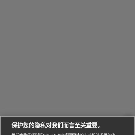
Eau
Pour
列
Serpenti系
袋
婚
他
性
Parfumée
Homme男
列
与
系列
士
戒
配
化
配
浏
件
定
饰
览
浏
制
香
全
览
线
水
部
全
上
礼
Bvlgari
物
部
专
Bvlgari
BVLGARI
Bvlgari
Omnia香
系列
宝格丽
享
Man系列
水
Aluminium
送
腕表
走进BVLGARI宝格丽
给
她
Serpenti
B.zero1系
环
联
系列
的
列
Serpenti
Serpenti
境
系
礼
Baia系列
Forever系
社
我
物
列
Bvlgari
ALLEGRA
会
们
Divas'
Le
送
宝格丽
Dream
Lvcea系列
治
服
Gemme
给
系列
理
务
系列
他
招
门
保护您的隐私对我们而言至关重要。
Divas'
Bvlgari
的
贤
店
Dream
Bvlgari系