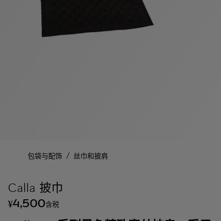
/
包袋与配饰
丝巾和披肩
Calla 披巾
4,500
¥
含税