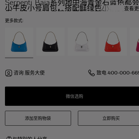
Serpenti Baia系列地中海青金石蓝色都
小牛皮小号肩包，搭配鲜绿色小羊皮衬
查看更
里。迷人的浅金镀金黄铜蛇首磁扣，饰以
午夜蓝宝石蓝色珐琅和浅金镀金黄铜鳞
更多款式:
片，点缀黑色缟玛瑙双眼，附加顶部拉链
开合设计。
咨询
服务大使
致电
400-000-66
微信选购
添加至购物袋
立即购买