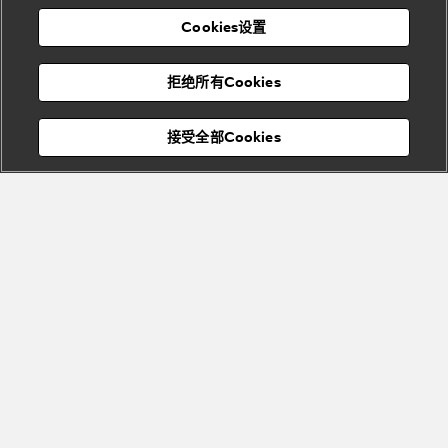
表
及
列
礼
Cookies设置
度
物
假
Bvlgari
Bvlgari
宝格丽
村
拒绝所有Cookies
Eternal系
Tubogas
列
系列
Serpenti
Serpentine
接受全部Cookies
Cabochon
菜单
系列
系列
关闭
添加至购物袋
Bvlgari
Bvlgari
Colors
Cabochon
系列
系列
Serpenti
Serpenti
宝格丽顾客服务中心
Reverse
Sugerloaf
系列
系列
Fiorever
其他珠宝
系列
系列