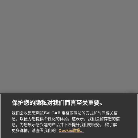
览
浏
制
香
全
览
线
水
部
全
上
礼
Bvlgari
物
部
专
Bvlgari
BVLGARI
Bvlgari
Omnia香
系列
宝格丽
享
Man系列
水
Aluminium
送
腕表
走进BVLGARI宝格丽
给
她
Serpenti
B.zero1系
环
联
系列
的
列
Serpenti
Serpenti
境
系
礼
Baia系列
Forever系
社
我
物
列
Bvlgari
ALLEGRA
会
们
Divas'
Le
送
宝格丽
Dream
Lvcea系列
治
服
Gemme
给
系列
理
务
系列
他
招
门
保护您的隐私对我们而言至关重要。
Divas'
Bvlgari
的
贤
店
Dream
Bvlgari系
我们会收集您浏览BVLGARI宝格丽网站的方式和时间相关信
系列
礼
纳
信
列
息，以便为您提供个性化的体验。这表示，我们会留存您的信
Serpenti
Divas'
士
息
物
息，为您展示感兴趣的产品并不断提升我们的服务。 欲了解
Cuore系
Dream系
酒
新
更多详情，请查看我们的
Cookie政策。
列
列
店
高级珠宝腕
婚
Goldea系