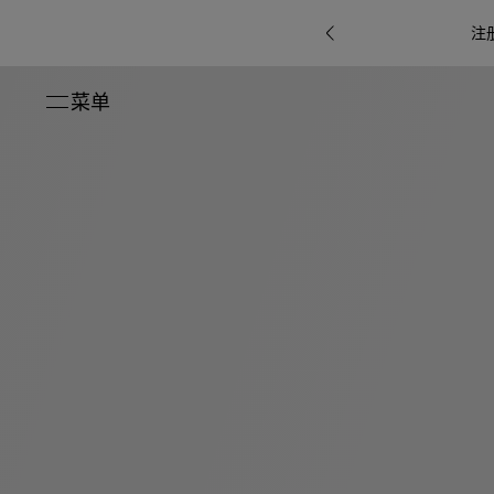
注
菜单
关闭
系列
Octo
i
七
B.zero1系
Serpenti
系列
Pour
ti系
i
夕
ée
列
Baia系列
Homme男
礼
r系
物
士
指
南
高
级
珠
Bvlgari
宝
Bvlgari
Bvlgari
珠
RI
Bvlgari系
宝
Omnia香
Serpenti
系列
腕
列
列
水
Cuore系
ium
系列
表
列
包