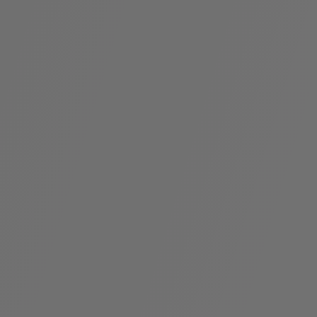
假
Bvlgari系
系列
村
列