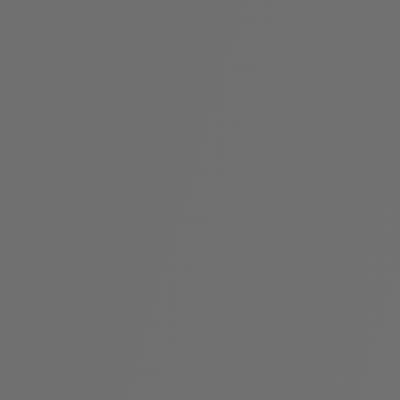
袋
与
配
饰
香
Bvlgari
水
ALLEGRA
Divas'
礼
Eternal系
Serpenti
宝格丽
Dream
ine
s
系列
物
列
Cabochon
系列
系列
走进BVLGARI宝格丽
环
联
境
系
Bvlgari
宝腕
社
我
系
系
Serpenti
i
Cabochon
会
们
Reverse
af
系列
治
服
系列
理
务
招
门
贤
店
纳
信
士
息
酒
店
r
其他珠宝
及
度
Bvlgari
系列