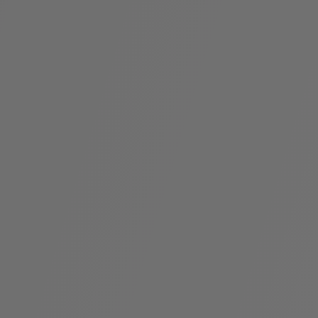
袋
与
配
饰
香
Bvlgari
水
ALLEGRA
Divas'
礼
Eternal系
Serpenti
宝格丽
Dream
ine
s
系列
物
列
Cabochon
系列
系列
走进BVLGARI宝格丽
环
联
境
系
Bvlgari
宝腕
社
我
系
系
Serpenti
i
Cabochon
会
们
Reverse
af
系列
治
服
系列
理
务
招
门
贤
店
纳
信
士
息
酒
店
r
其他珠宝
及
度
Bvlgari
系列