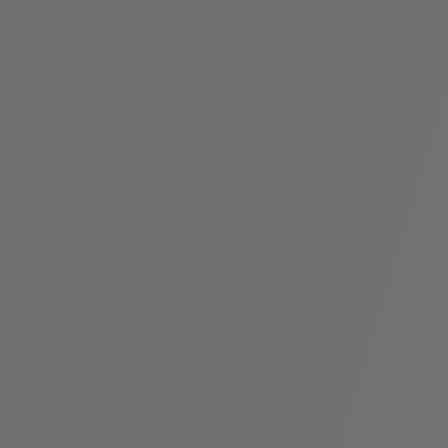
假
Bvlgari系
系列
村
列