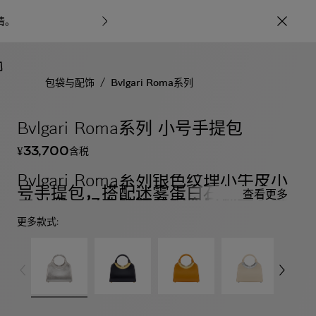
情
。
宝格丽甄呈七
/
包袋与配饰
Bvlgari Roma系列
Bvlgari Roma系列 小号手提包
33,700
含税
¥
Bvlgari Roma系列银色纹理小牛皮小
号手提包，搭配迷雾蛋白石灰色小羊
查看更多
皮衬里。经典镀钯黄铜金属细节，镌
刻Bvlgari宝格丽品牌标识，按扣开
更多款式:
合。