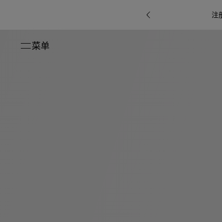
注
菜单
关闭
系列
Octo
i
七
B.zero1系
Serpenti
系列
Pour
ti系
i
夕
ée
列
Baia系列
Homme男
礼
r系
物
士
指
南
高
级
珠
Bvlgari
宝
Bvlgari
Bvlgari
珠
RI
Bvlgari系
宝
Omnia香
Serpenti
系列
腕
列
列
水
Cuore系
ium
系列
表
列
包