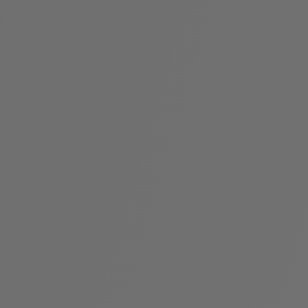
袋
与
配
饰
香
Bvlgari
水
ALLEGRA
Divas'
礼
Eternal系
Serpenti
宝格丽
Dream
ine
s
系列
物
列
Cabochon
系列
系列
走进BVLGARI宝格丽
环
联
境
系
Bvlgari
宝腕
社
我
系
系
Serpenti
i
Cabochon
会
们
Reverse
af
系列
治
服
系列
理
务
招
门
贤
店
纳
信
士
息
酒
店
r
其他珠宝
及
度
Bvlgari
系列