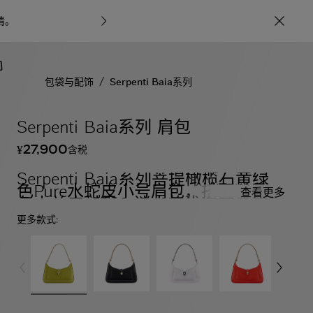
情
。
宝格丽甄呈七
/
包袋与配饰
Serpenti Baia系列
Serpenti Baia系列 肩包
27,900
含税
¥
Serpenti Baia系列菩提橄榄石黄绿
色Pure水蛇皮小号肩包，搭配粉晶粉
查看更多
色小羊皮衬里。迷人的浅金镀金黄铜
蛇首磁扣，饰以菩提橄榄石黄绿色珐
更多款式:
琅。采用浅金镀金黄铜鳞片，点缀黑
色缟玛瑙双眼，并附加顶部拉链开合
设计。