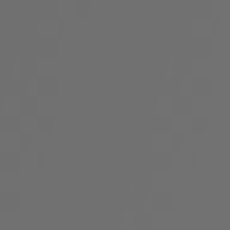
假
Bvlgari系
系列
村
列