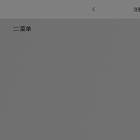
注
菜单
关闭
系列
Octo
i
七
B.zero1系
Serpenti
系列
Pour
ti系
i
夕
ée
列
Baia系列
Homme男
礼
r系
物
士
指
南
高
级
珠
Bvlgari
宝
Bvlgari
Bvlgari
珠
RI
Bvlgari系
宝
Omnia香
Serpenti
系列
腕
列
列
水
Cuore系
ium
系列
表
列
包