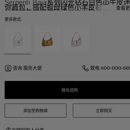
Serpenti Baia系列闪光钻石白色小牛皮
你肩包，搭配祖母绿色小羊皮衬里。迷人
查看更
的镀钯黄铜蛇首磁扣，饰以黑色和闪光钻
石白色珐琅，点缀祖母绿色双眼。
更多款式:
咨询
服务大使
致电
400-000-66
微信选购
添加至购物袋
立即购买