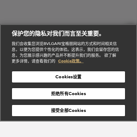
礼
Baia系列
Forever系
社
我
物
列
Bvlgari
ALLEGRA
会
们
Divas'
Le
送
宝格丽
Dream
Lvcea系列
治
服
Gemme
给
系列
理
务
系列
他
招
门
保护您的隐私对我们而言至关重要。
Divas'
Bvlgari
的
贤
店
Dream
Bvlgari系
我们会收集您浏览BVLGARI宝格丽网站的方式和时间相关信
系列
礼
纳
信
列
息，以便为您提供个性化的体验。这表示，我们会留存您的信
Serpenti
Divas'
士
息
物
息，为您展示感兴趣的产品并不断提升我们的服务。 欲了解
Cuore系
Dream系
酒
新
更多详情，请查看我们的
Cookie政策。
列
列
店
高级珠宝腕
婚
Goldea系
表
及
列
礼
Cookies设置
度
物
假
Bvlgari
Bvlgari
宝格丽
村
拒绝所有Cookies
Eternal系
Tubogas
列
系列
Serpenti
Serpentine
接受全部Cookies
Cabochon
菜单
系列
系列
关闭
添加至购物袋