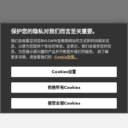
礼
Baia系列
Forever系
社
我
物
列
Bvlgari
ALLEGRA
会
们
Divas'
Le
送
宝格丽
Dream
Lvcea系列
治
服
Gemme
给
系列
理
务
系列
他
招
门
保护您的隐私对我们而言至关重要。
Divas'
Bvlgari
的
贤
店
Dream
Bvlgari系
我们会收集您浏览BVLGARI宝格丽网站的方式和时间相关信
系列
礼
纳
信
列
息，以便为您提供个性化的体验。这表示，我们会留存您的信
Serpenti
Divas'
士
息
物
息，为您展示感兴趣的产品并不断提升我们的服务。 欲了解
Cuore系
Dream系
酒
新
更多详情，请查看我们的
Cookie政策。
列
列
店
高级珠宝腕
婚
Goldea系
表
及
列
礼
Cookies设置
度
物
假
Bvlgari
Bvlgari
宝格丽
村
拒绝所有Cookies
Eternal系
Tubogas
列
系列
Serpenti
Serpentine
接受全部Cookies
Cabochon
菜单
系列
系列
关闭
添加至购物袋