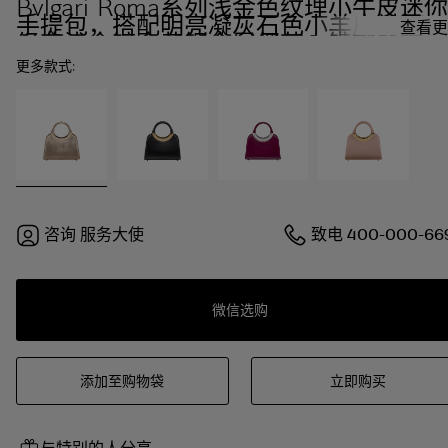
Bvlgari Roma系列浅金色纹理小牛皮迷你
手提包，搭配明亮凝灰石色小羊皮衬里。
查看更
经典浅金镀金黄铜金属细节，镌刻Bvlgar
宝格丽品牌标识，磁扣开合。
更多款式:
咨询
服务大使
致电
400-000-66
微信选购
添加至购物袋
立即购买