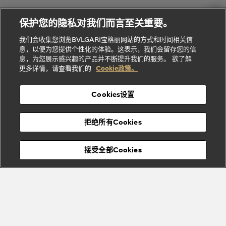
Gemme
给
系列
理
务
系列
他
招
门
保护您的隐私对我们而言至关重要。
Divas'
Bvlgari
的
贤
店
Dream
Bvlgari系
我们会收集您浏览BVLGARI宝格丽网站的方式和时间相关信
系列
礼
纳
信
列
息，以便为您提供个性化的体验。这表示，我们会留存您的信
Serpenti
Divas'
士
息
物
息，为您展示感兴趣的产品并不断提升我们的服务。 欲了解
Cuore系
Dream系
酒
新
更多详情，请查看我们的
Cookie政策。
列
列
店
高级珠宝腕
婚
Goldea系
表
及
列
礼
Cookies设置
度
物
假
Bvlgari
Bvlgari
宝格丽
村
拒绝所有Cookies
Eternal系
Tubogas
列
系列
Serpenti
Serpentine
接受全部Cookies
Cabochon
菜单
系列
系列
关闭
订阅到货通知
Bvlgari
Bvlgari
Colors
Cabochon
系列
系列