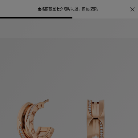
照片打印服务
点
宝格丽甄呈七夕限时礼遇，
即刻探索
。