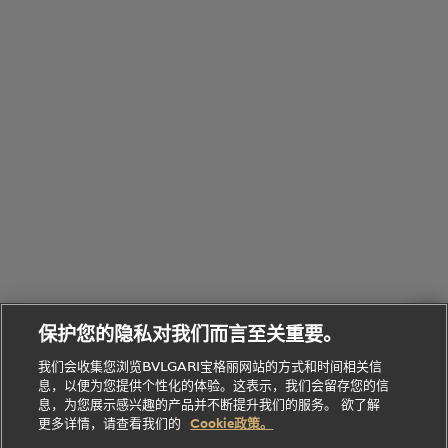
览
浏
制
香
全
览
线
水
部
全
上
礼
Bvlgari
物
部
专
Bvlgari
BVLGARI
Bvlgari
Omnia香
系列
宝格丽
享
Man系列
水
Aluminium
送
腕表
走进BVLGARI宝格丽
给
她
Serpenti
B.zero1系
环
联
系列
的
列
Serpenti
Serpenti
境
系
礼
Baia系列
Forever系
社
我
物
列
Bvlgari
ALLEGRA
会
们
Divas'
Le
送
宝格丽
Dream
Lvcea系列
治
服
Gemme
给
系列
理
务
系列
他
招
门
保护您的隐私对我们而言至关重要。
Divas'
Bvlgari
的
贤
店
Dream
Bvlgari系
我们会收集您浏览BVLGARI宝格丽网站的方式和时间相关信
系列
礼
纳
信
列
息，以便为您提供个性化的体验。这表示，我们会留存您的信
Serpenti
Divas'
士
息
物
息，为您展示感兴趣的产品并不断提升我们的服务。 欲了解
Cuore系
Dream系
酒
新
更多详情，请查看我们的
Cookie政策。
列
列
店
高级珠宝腕
婚
Goldea系