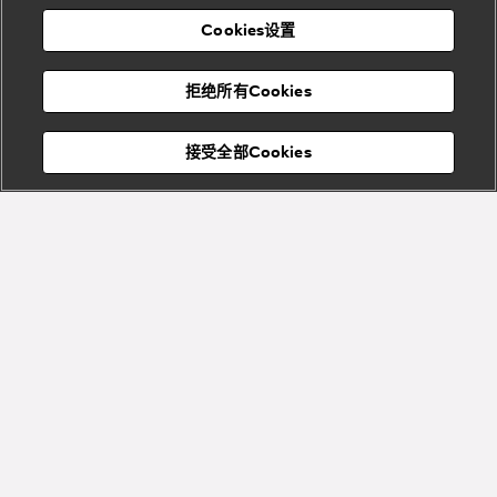
表
及
列
礼
Cookies设置
度
物
假
Bvlgari
Bvlgari
宝格丽
村
拒绝所有Cookies
Eternal系
Tubogas
列
系列
Serpenti
Serpentine
接受全部Cookies
Cabochon
菜单
系列
系列
关闭
添加至购物袋
Bvlgari
Bvlgari
Colors
Cabochon
系列
系列
Serpenti
Serpenti
宝格丽顾客服务中心
Reverse
Sugerloaf
系列
系列
Fiorever
其他珠宝
系列
系列