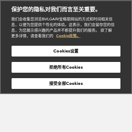
理
务
系列
他
招
门
保护您的隐私对我们而言至关重要。
Divas'
Bvlgari
的
贤
店
Dream
Bvlgari系
我们会收集您浏览BVLGARI宝格丽网站的方式和时间相关信
系列
礼
纳
信
列
息，以便为您提供个性化的体验。这表示，我们会留存您的信
Serpenti
Divas'
士
息
物
息，为您展示感兴趣的产品并不断提升我们的服务。 欲了解
Cuore系
Dream系
酒
新
更多详情，请查看我们的
Cookie政策。
列
列
店
高级珠宝腕
婚
Goldea系
表
及
列
礼
Cookies设置
度
物
假
Bvlgari
Bvlgari
宝格丽
村
拒绝所有Cookies
Eternal系
Tubogas
列
系列
Serpenti
Serpentine
接受全部Cookies
Cabochon
菜单
系列
系列
关闭
添加至购物袋
Bvlgari
Bvlgari
Colors
Cabochon
系列
系列
Serpenti
Serpenti
宝格丽顾客服务中心