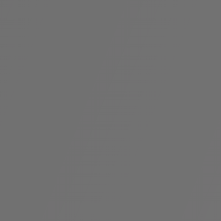
假
Bvlgari系
系列
村
列