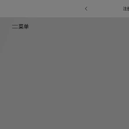
注
菜单
关闭
系列
Octo
i
七
B.zero1系
Serpenti
系列
Pour
ti系
i
夕
ée
列
Baia系列
Homme男
礼
r系
物
士
指
南
高
级
珠
Bvlgari
宝
Bvlgari
Bvlgari
珠
RI
Bvlgari系
宝
Omnia香
Serpenti
系列
腕
列
列
水
Cuore系
ium
系列
表
列
包