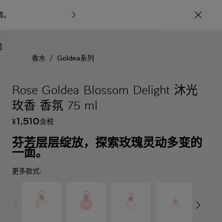
情
。
宝格丽甄呈七
/
香水
Goldea系列
Rose Goldea Blossom Delight 沐光
玫香 香氛 75 ml
1,510
含税
¥
芬芳层层绽放，探索玫瑰灵动多变的
一面。
更多款式: