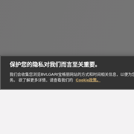
个
Bvlgari
性
Octo
宝格丽
Eau
化
B.zero1
腕表
经典作
Parfumée
定
保护您的隐私对我们而言至关重要。
系列
系列
品
系列
制
我们会收集您浏览BVLGARI宝格丽网站的方式和时间相关信息，以便
务。 欲了解更多详情，请查看我们的
Cookie政策。
探索此系
探索此
探索此系
立即
探索此系列
列
系列
列
探索