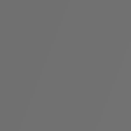
袋
与
配
饰
香
Bvlgari
水
ALLEGRA
Divas'
礼
Eternal系
Serpenti
宝格丽
Dream
ine
s
系列
物
列
Cabochon
系列
系列
走进BVLGARI宝格丽
环
联
境
系
Bvlgari
宝腕
社
我
系
系
Serpenti
i
Cabochon
会
们
Reverse
af
系列
治
服
系列
理
务
招
门
贤
店
纳
信
士
息
酒
店
r
其他珠宝
及
度
Bvlgari
系列